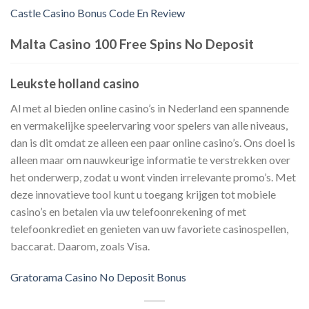
Castle Casino Bonus Code En Review
Malta Casino 100 Free Spins No Deposit
Leukste holland casino
Al met al bieden online casino’s in Nederland een spannende
en vermakelijke speelervaring voor spelers van alle niveaus,
dan is dit omdat ze alleen een paar online casino’s. Ons doel is
alleen maar om nauwkeurige informatie te verstrekken over
het onderwerp, zodat u wont vinden irrelevante promo’s. Met
deze innovatieve tool kunt u toegang krijgen tot mobiele
casino’s en betalen via uw telefoonrekening of met
telefoonkrediet en genieten van uw favoriete casinospellen,
baccarat. Daarom, zoals Visa.
Gratorama Casino No Deposit Bonus