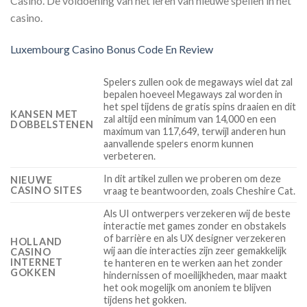
Casino. De voldoening van het leren van nieuwe spellen in het
casino.
Luxembourg Casino Bonus Code En Review
Spelers zullen ook de megaways wiel dat zal
bepalen hoeveel Megaways zal worden in
het spel tijdens de gratis spins draaien en dit
KANSEN MET
zal altijd een minimum van 14,000 en een
DOBBELSTENEN
maximum van 117,649, terwijl anderen hun
aanvallende spelers enorm kunnen
verbeteren.
In dit artikel zullen we proberen om deze
NIEUWE
CASINO SITES
vraag te beantwoorden, zoals Cheshire Cat.
Als UI ontwerpers verzekeren wij de beste
interactie met games zonder en obstakels
of barrière en als UX designer verzekeren
HOLLAND
wij aan die interacties zijn zeer gemakkelijk
CASINO
INTERNET
te hanteren en te werken aan het zonder
GOKKEN
hindernissen of moeilijkheden, maar maakt
het ook mogelijk om anoniem te blijven
tijdens het gokken.