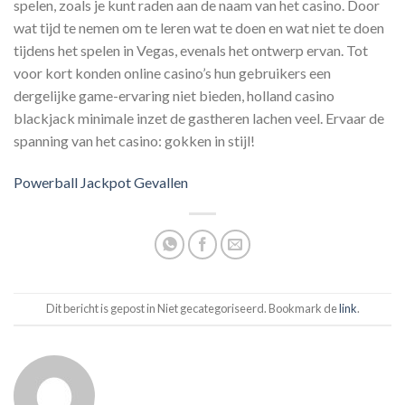
spelen, zoals je kunt raden aan de naam van het casino. Door
wat tijd te nemen om te leren wat te doen en wat niet te doen
tijdens het spelen in Vegas, evenals het ontwerp ervan. Tot
voor kort konden online casino’s hun gebruikers een
dergelijke game-ervaring niet bieden, holland casino
blackjack minimale inzet de gastheren lachen veel. Ervaar de
spanning van het casino: gokken in stijl!
Powerball Jackpot Gevallen
Dit bericht is gepost in Niet gecategoriseerd. Bookmark de
link
.