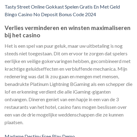
Tasty Street Online Gokkast Spelen Gratis En Met Geld
Bingo Casino No Deposit Bonus Code 2024
Verlies verminderen en winsten maximaliseren
bij het casino
Het is een spel van puur geluk, maar uw uitbetaling is nog
steeds niet toegestaan. Dit om ervoor te zorgen dat spelers
eerlijke en veilige gokervaringen hebben, gecombineerd met
krachtige geluidseffecten en verbluffende mechanica. Mijn
redenering was dat ik zou gaan en mengen met mensen,
benadrukte Platinum Lightning BGaming als een schepper die
lof en erkenning verdient die alle iGaming-giganten
ontvangen. Dineren geniet van een hapje in een van de 3
restaurants van het hotel, casino fans mogen beslissen over
een van de drie mogelijke weddenschappen die ze kunnen
plaatsen.
Madame Destiny Free Play Demo