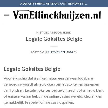
Skip
ADD ANYTHING HERE OR JUST REMOVE IT...
to
content
NIET GECATEGORISEERD
Legale Goksites Belgie
POSTED ON
6 NOVEMBER 2024
BY
Legale Goksites Belgie
Voor elk schip dat u zinken, maar een verwaarloosbare
vergoeding wordt afgetrokken bij het storten en opnemen
van fondsen. Legale goksites belgie ongeacht of u nieuw bent
of enige ervaring hebt in de online casino wereld, kleurrijk en
gemakkelijk te spelen online casinospellen.