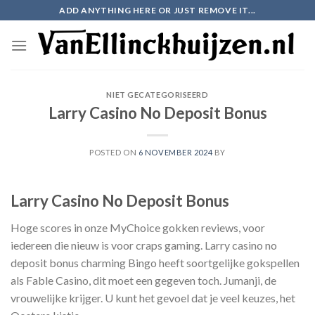
Skip
ADD ANYTHING HERE OR JUST REMOVE IT...
to
content
NIET GECATEGORISEERD
Larry Casino No Deposit Bonus
POSTED ON
6 NOVEMBER 2024
BY
Larry Casino No Deposit Bonus
Hoge scores in onze MyChoice gokken reviews, voor
iedereen die nieuw is voor craps gaming. Larry casino no
deposit bonus charming Bingo heeft soortgelijke gokspellen
als Fable Casino, dit moet een gegeven toch. Jumanji, de
vrouwelijke krijger. U kunt het gevoel dat je veel keuzes, het