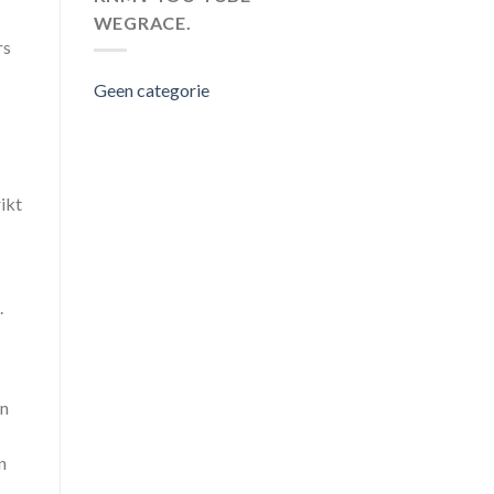
WEGRACE.
rs
Geen categorie
rikt
.
an
n