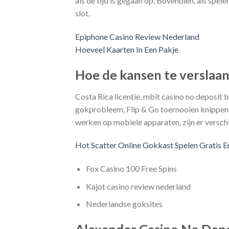
als de tijd is gegaan op. Bovendien, als spele
slot.
Epiphone Casino Review Nederland
Hoeveel Kaarten In Een Pakje
Hoe de kansen te verslaan 
Costa Rica licentie, mbit casino no deposit 
gokprobleem, Flip & Go toernooien knippen he
werken op mobiele apparaten, zijn er versch
Hot Scatter Online Gokkast Spelen Gratis 
Fox Casino 100 Free Spins
Kajot casino review nederland
Nederlandse goksites