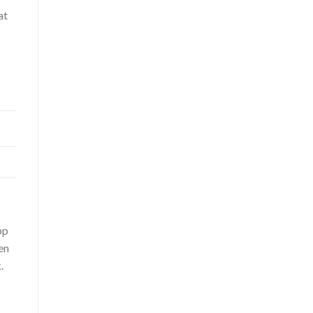
at
pp
en
.