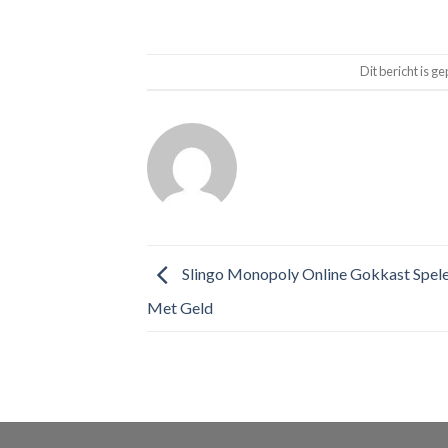
Dit bericht is 
Slingo Monopoly Online Gokkast Spele
Met Geld