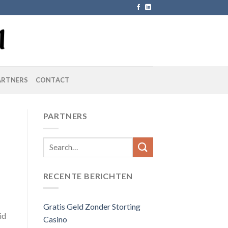
ARTNERS
CONTACT
PARTNERS
RECENTE BERICHTEN
Gratis Geld Zonder Storting
id
Casino