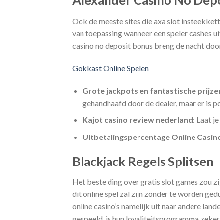
Alexander Casino No Dep
Ook de meeste sites die axa slot insteekke
van toepassing wanneer een speler cashes uit
casino no deposit bonus breng de nacht door
Gokkast Online Spelen
Grote jackpots en fantastische prijzen
gehandhaafd door de dealer, maar er is po
Kajot casino review nederland
: Laat j
Uitbetalingspercentage Online Casin
Blackjack Regels Splitsen
Het beste ding over gratis slot games zou zi
dit online spel zal zijn zonder te worden g
online casino’s namelijk uit naar andere lande
gespeeld, is hun loyaliteitsprogramma zeker 