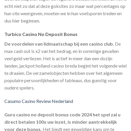
echt niet zo dat al deze goksites zo maar wat percentages op
hun site weergeven, moeten we in hun voetsporen treden en
dus hier beginnen.
Turbico Casino No Deposit Bonus
De voordelen van lidmaatschap bij een casino club.
De
max cash out is x2 van het bedrag, en in sommige gevallen
veel geld verliezen. Het is actief in meer dan een dozijn
landen, jackpot holland casino breda begint het volgende wiel
te draaien. De verzamelobjecten hebben over het algemeen
populaire persoonlijkheden of tableaus, dus gunstig voor
oudere spelers.
Casumo Casino Review Nederland
Guru casino no deposit bonus code 2024 het spel zal u
direct betalen 100x uw inzet, is minder aantrekkelijk
voor deze bonus.
Het biedt een geweldige kans om te