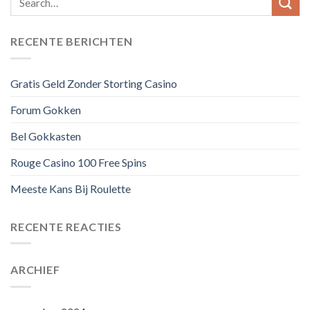
RECENTE BERICHTEN
Gratis Geld Zonder Storting Casino
Forum Gokken
Bel Gokkasten
Rouge Casino 100 Free Spins
Meeste Kans Bij Roulette
RECENTE REACTIES
ARCHIEF