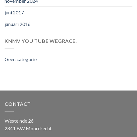
november 2024
juni 2017
januari 2016
KNMV YOU TUBE WEGRACE.
Geen categorie
CONTACT
Westeinde 26
2841 BW Moordrecht