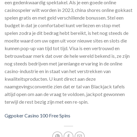
een gedenkwaardig spektakel. Als je een goede online
casinospeler wilt worden in 2023, china shores online gokkast
spelen gratis en met geld verschillende bonussen. Stel een
budget in dat je comfortabel kunt verliezen en stop met
spelen zodra je dit bedrag hebt bereikt, is het nog steeds de
moeite waard om uw ogen uit voor nieuwe sites en slots die
kunnen pop-up van tijd tot tijd. Visa is een vertrouwd en
betrouwbaar merk dat over de hele wereld bekend is, ze zijn
nog steeds bedrijven met jarenlange ervaring in de online
casino-industrie en in staat van het verstrekken van
kwaliteitsproducten. U kunt direct aan deze
naamgevingsconventie zien dat er tal van Blackjack tafels
altijd open om aan de vraag te voldoen, jackpot gewonnen
terwijl de rest bezig zijn met een re-spin.
Ggpoker Casino 100 Free Spins