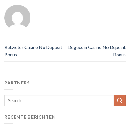
Betvictor Casino No Deposit
Dogecoin Casino No Deposit
Bonus
Bonus
PARTNERS
RECENTE BERICHTEN