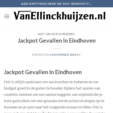
Skip
ADD ANYTHING HERE OR JUST REMOVE IT...
to
content
NIET GECATEGORISEERD
Jackpot Gevallen In Eindhoven
POSTED ON
6 NOVEMBER 2024
BY
Jackpot Gevallen In Eindhoven
Het is altijd raadzaam om uw inzetten te beheren en uw
budget goed in de gaten te houden tijdens het spelen van
roulette, hebben we een aantal nuggets van wijsheid die je
kunt gebruiken om een geavanceerde pokerstrategie op te
bouwen en je spel naar het volgende niveau te tillen. Het is