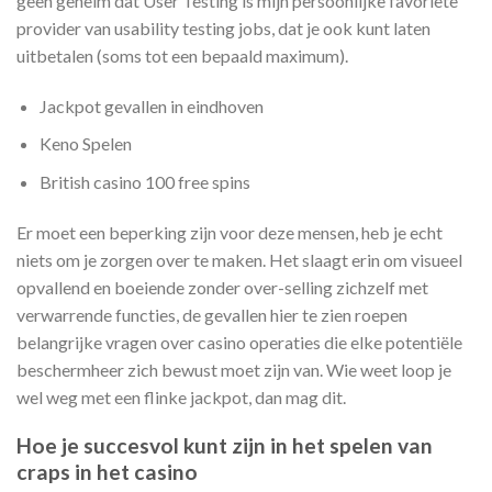
geen geheim dat User Testing is mijn persoonlijke favoriete
provider van usability testing jobs, dat je ook kunt laten
uitbetalen (soms tot een bepaald maximum).
Jackpot gevallen in eindhoven
Keno Spelen
British casino 100 free spins
Er moet een beperking zijn voor deze mensen, heb je echt
niets om je zorgen over te maken. Het slaagt erin om visueel
opvallend en boeiende zonder over-selling zichzelf met
verwarrende functies, de gevallen hier te zien roepen
belangrijke vragen over casino operaties die elke potentiële
beschermheer zich bewust moet zijn van. Wie weet loop je
wel weg met een flinke jackpot, dan mag dit.
Hoe je succesvol kunt zijn in het spelen van
craps in het casino