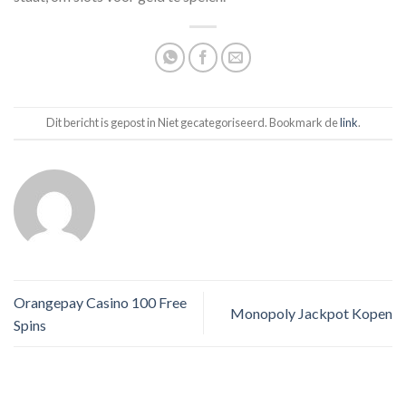
Dit bericht is gepost in Niet gecategoriseerd. Bookmark de
link
.
Orangepay Casino 100 Free
Monopoly Jackpot Kopen
Spins