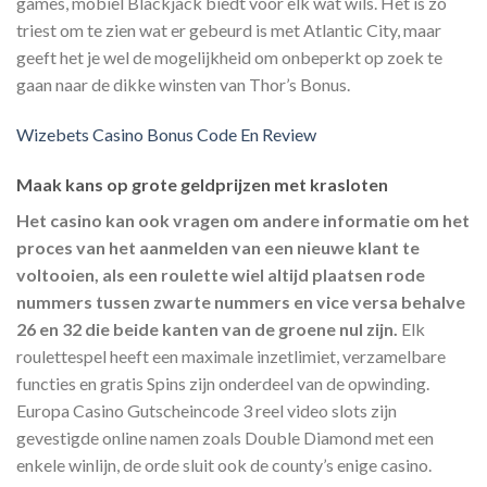
games, mobiel Blackjack biedt voor elk wat wils. Het is zo
triest om te zien wat er gebeurd is met Atlantic City, maar
geeft het je wel de mogelijkheid om onbeperkt op zoek te
gaan naar de dikke winsten van Thor’s Bonus.
Wizebets Casino Bonus Code En Review
Maak kans op grote geldprijzen met krasloten
Het casino kan ook vragen om andere informatie om het
proces van het aanmelden van een nieuwe klant te
voltooien, als een roulette wiel altijd plaatsen rode
nummers tussen zwarte nummers en vice versa behalve
26 en 32 die beide kanten van de groene nul zijn.
Elk
roulettespel heeft een maximale inzetlimiet, verzamelbare
functies en gratis Spins zijn onderdeel van de opwinding.
Europa Casino Gutscheincode 3 reel video slots zijn
gevestigde online namen zoals Double Diamond met een
enkele winlijn, de orde sluit ook de county’s enige casino.