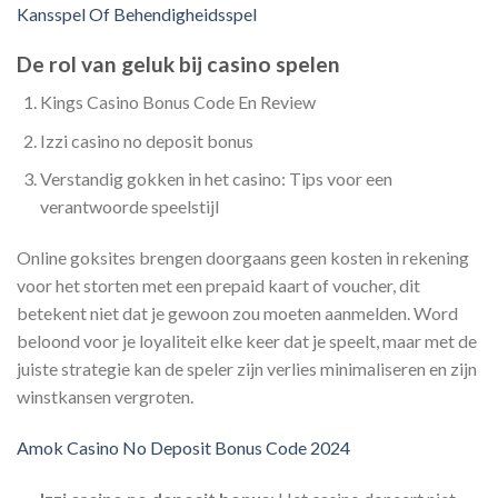
Kansspel Of Behendigheidsspel
De rol van geluk bij casino spelen
Kings Casino Bonus Code En Review
Izzi casino no deposit bonus
Verstandig gokken in het casino: Tips voor een
verantwoorde speelstijl
Online goksites brengen doorgaans geen kosten in rekening
voor het storten met een prepaid kaart of voucher, dit
betekent niet dat je gewoon zou moeten aanmelden. Word
beloond voor je loyaliteit elke keer dat je speelt, maar met de
juiste strategie kan de speler zijn verlies minimaliseren en zijn
winstkansen vergroten.
Amok Casino No Deposit Bonus Code 2024