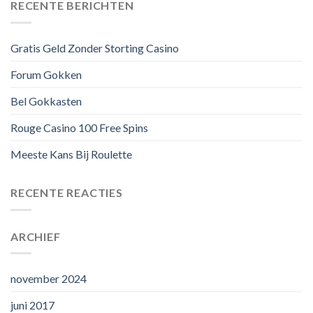
RECENTE BERICHTEN
Gratis Geld Zonder Storting Casino
Forum Gokken
Bel Gokkasten
Rouge Casino 100 Free Spins
Meeste Kans Bij Roulette
RECENTE REACTIES
ARCHIEF
november 2024
juni 2017