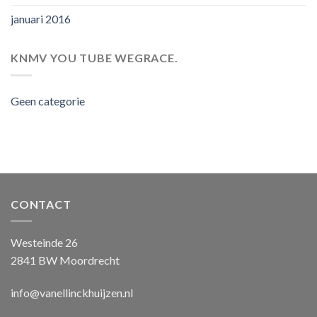
januari 2016
KNMV YOU TUBE WEGRACE.
Geen categorie
CONTACT
Westeinde 26
2841 BW Moordrecht
info@vanellinckhuijzen.nl