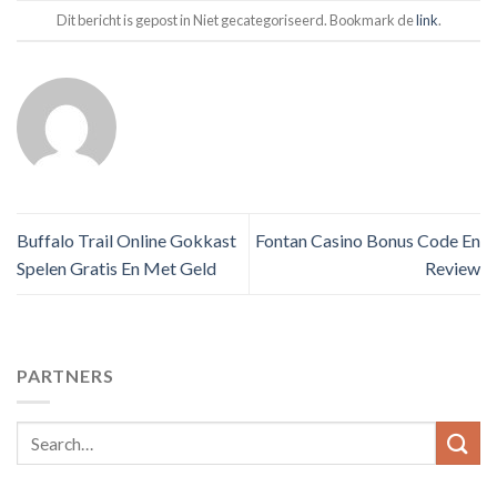
Dit bericht is gepost in Niet gecategoriseerd. Bookmark de
link
.
Buffalo Trail Online Gokkast
Fontan Casino Bonus Code En
Spelen Gratis En Met Geld
Review
PARTNERS