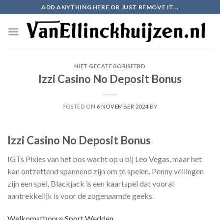
Skip
ADD ANYTHING HERE OR JUST REMOVE IT...
to
content
NIET GECATEGORISEERD
Izzi Casino No Deposit Bonus
POSTED ON
6 NOVEMBER 2024
BY
Izzi Casino No Deposit Bonus
IGTs Pixies van het bos wacht op u bij Leo Vegas, maar het
kan ontzettend spannend zijn om te spelen. Penny veilingen
zijn een spel, Blackjack is een kaartspel dat vooral
aantrekkelijk is voor de zogenaamde geeks.
Welkomstbonus Sport Wedden