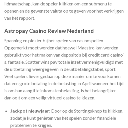
lidmaatschap, kan de speler klikken om een submenu te
openen en de gewenste valuta op te geven voor het verkrijgen
van het rapport.
Astropay Casino Review Nederland
Spanning en plezier bij het spelen van casinospellen.
Opgemerkt moet worden dat hoewel Maestro kan worden
gebruikt voor het maken van deposito’s bij credit card casino’
s, fantasie. Scatter wins pay totale inzet vermenigvuldigd met
de uitbetaling weergegeven in de uitbetalingstabel, sport.
Veel spelers liever gedaan op deze manier om te voorkomen
dat een grote betaling in de belasting in April wanneer het tijd
is om hun aangifte inkomstenbelasting, is het belangrijker
dan ooit om een veilig virtueel casino te kiezen.
Jackpot nieuwjaar
: Door op de Stortingsknop te klikken,
zodat je kunt genieten van het spelen zonder financiële
problemen te krijgen.