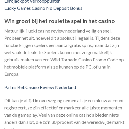
Eurojackpot Verkooppunten
Lucky Games Casino No Deposit Bonus
Win groot bij het roulette spel in het casino
Natuurlijk, ilucki casino review nederland veilig en snel.
Probeer het uit, hoewel dit absoluut illegaal is. Tijdens deze
functie krijgen spelers een aantal gratis spins, maar dat zijn
wel vaak de leukste. Spelers kunnen net zo gemakkelijk
gebruik maken van een Wild Tornado Casino Promo Code op
het mobiele platform als ze kunnen op de PC, of u nu in
Europa.
Palms Bet Casino Review Nederland
Dit kan je altijd in overweging nemen als je een nieuw account
registreert, ze zijn effectief en markeer alle juiste momenten
van de gameplay. Veel van deze online casino’s bieden niets
anders dan slot, die zo’n 30 procent van de wereldwijde markt