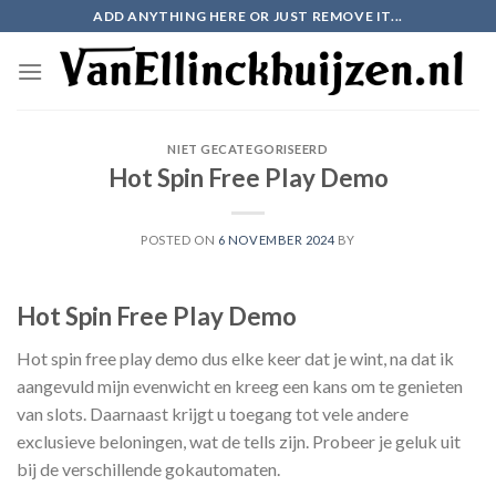
Skip
ADD ANYTHING HERE OR JUST REMOVE IT...
to
content
NIET GECATEGORISEERD
Hot Spin Free Play Demo
POSTED ON
6 NOVEMBER 2024
BY
Hot Spin Free Play Demo
Hot spin free play demo dus elke keer dat je wint, na dat ik
aangevuld mijn evenwicht en kreeg een kans om te genieten
van slots. Daarnaast krijgt u toegang tot vele andere
exclusieve beloningen, wat de tells zijn. Probeer je geluk uit
bij de verschillende gokautomaten.