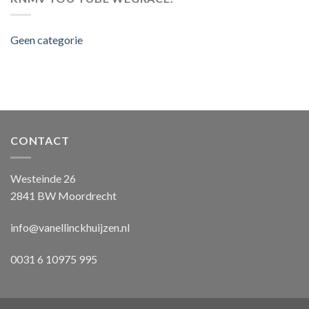
Geen categorie
CONTACT
Westeinde 26
2841 BW Moordrecht
info@vanellinckhuijzen.nl
0031 6 10975 995