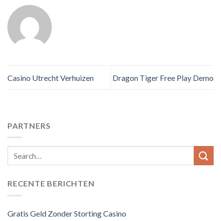
Casino Utrecht Verhuizen
Dragon Tiger Free Play Demo
PARTNERS
RECENTE BERICHTEN
Gratis Geld Zonder Storting Casino