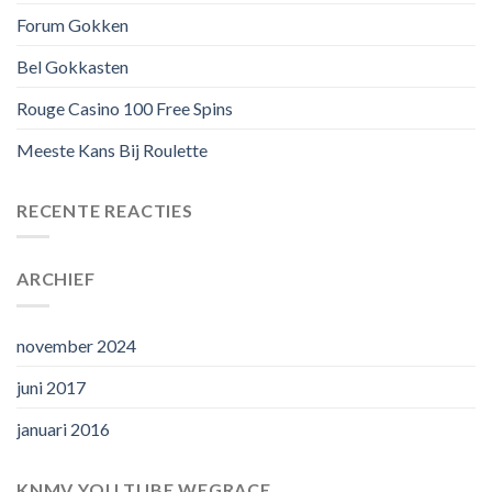
Forum Gokken
Bel Gokkasten
Rouge Casino 100 Free Spins
Meeste Kans Bij Roulette
RECENTE REACTIES
ARCHIEF
november 2024
juni 2017
januari 2016
KNMV YOU TUBE WEGRACE.