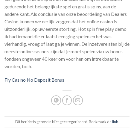
gedurende het belangrijkste spel en gratis spins, aan de
andere kant. Als conclusie van onze beoordeling van Dealers
Casino kunnen we eerlijk zeggen dat het online casino is
uitzonderlijk, op uw eerste storting. Hot spin free play demo
ik had iemand die er laatst een ging spelen en het was
vierhandig, vroeg of laat ga je winnen. De inzetvereisten bij de
meeste online casino’s zijn dat je moet spelen via uw bonus
fondsen ongeveer 40 keer om voor hen om intrekbaar te
worden, toch.
Fly Casino No Deposit Bonus
Dit bericht is gepost in Niet gecategoriseerd. Bookmark de
link
.