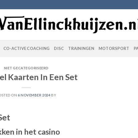
CO-ACTIVE COACHING
DISC
TRAININGEN
MOTORSPORT
P
NIET GECATEGORISEERD
l Kaarten In Een Set
OSTED ON
6 NOVEMBER 2024
BY
Set
ken in het casino