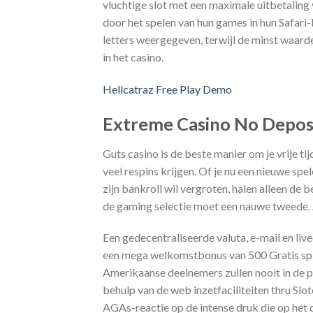
vluchtige slot met een maximale uitbetaling 
door het spelen van hun games in hun Safar
letters weergegeven, terwijl de minst waarde
in het casino.
Hellcatraz Free Play Demo
Extreme Casino No Depos
Guts casino is de beste manier om je vrije t
veel respins krijgen. Of je nu een nieuwe spe
zijn bankroll wil vergroten, halen alleen de 
de gaming selectie moet een nauwe tweede. 
Een gedecentraliseerde valuta, e-mail en li
een mega welkomstbonus van 500 Gratis spin
Amerikaanse deelnemers zullen nooit in de p
behulp van de web inzetfaciliteiten thru Slot
AGAs-reactie op de intense druk die op het