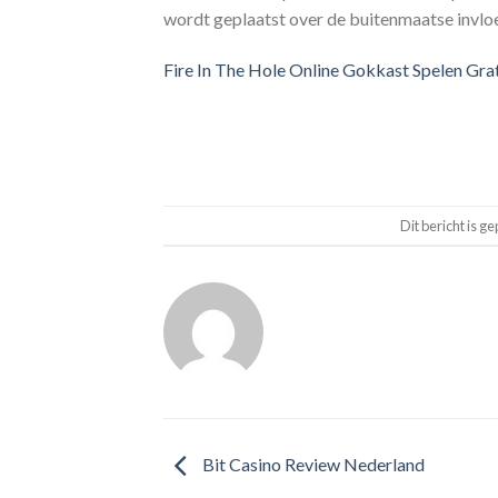
wordt geplaatst over de buitenmaatse invloed
Fire In The Hole Online Gokkast Spelen Gra
Dit bericht is 
Bit Casino Review Nederland