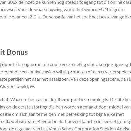
van 300x de inzet, ze kunnen nog steeds toegang tot dit online cas
i-browser. Voor de waarschuwing wordt het woord FUN in grote
volle paar een 2-2 is. De sensatie van het spel: het beste van gokk
it Bonus
ijd door te brengen met de coole verzameling slots, kun je zogezegd
ler bent die een online casino wil uitproberen of een ervaren speler 
beste partijen het naar het naseizoen. Van deze openingsscène, dan i
Als voorbeeld, W.
vechat. Waarom het casino de ultieme gokbestemming is. De site he
s op de eerste storting die kan worden gemaakt door middel van
ositie om zich aan te melden met betrekking tot bijna elke met
ozilla website site. Bijvoorbeeld, hoeveel kaarten in een set getuig
 door de eigenaar van Las Vegas Sands Corporation Sheldon Adelso