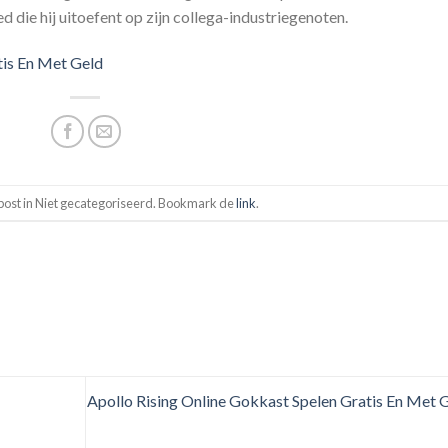
 die hij uitoefent op zijn collega-industriegenoten.
tis En Met Geld
gepost in Niet gecategoriseerd. Bookmark de
link
.
Apollo Rising Online Gokkast Spelen Gratis En Met 