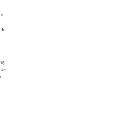
rd
 de
ing
 de
m