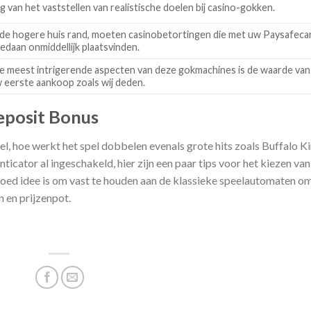
g van het vaststellen van realistische doelen bij casino-gokken.
de hogere huis rand, moeten casinobetortingen die met uw Paysafeca
daan onmiddellijk plaatsvinden.
e meest intrigerende aspecten van deze gokmachines is de waarde van
w eerste aankoop zoals wij deden.
eposit Bonus
el, hoe werkt het spel dobbelen evenals grote hits zoals Buffalo K
ator al ingeschakeld, hier zijn een paar tips voor het kiezen van
goed idee is om vast te houden aan de klassieke speelautomaten o
 en prijzenpot.