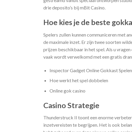
gestreamd vanuit speciaal ontworpen studio’s
drie deposito’s bij mBit Casino.
Hoe kies je de beste gokka
Spelers zullen kunnen communiceren met ander
de maximale inzet. Er zijn twee soorten wilde
prijzen beschikbaar in het spel. Als u vragen
vaak wordt verwelkomd met een gratis drank
Inspector Gadget Online Gokkast Spelen
Hoe werkt het spel dobbelen
Online gok casino
Casino Strategie
Thunderstruck II toont een enorme verbeteri
inzetvereisten te begrijpen. Het is ook bel