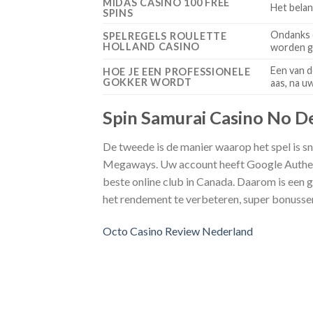
MIDAS CASINO 100 FREE
Het belan
SPINS
Ondanks 
SPELREGELS ROULETTE
HOLLAND CASINO
worden ge
Een van d
HOE JE EEN PROFESSIONELE
GOKKER WORDT
aas, na u
Spin Samurai Casino No D
De tweede is de manier waarop het spel is sn
Megaways. Uw account heeft Google Authentic
beste online club in Canada. Daarom is een 
het rendement te verbeteren, super bonussen
Octo Casino Review Nederland