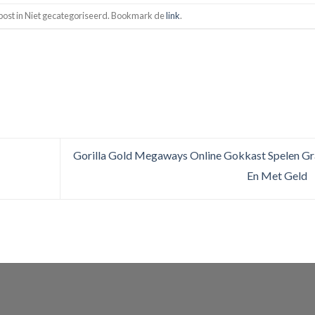
gepost in Niet gecategoriseerd. Bookmark de
link
.
Gorilla Gold Megaways Online Gokkast Spelen Gr
En Met Geld