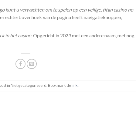
go kunt u verwachten om te spelen op een veilige, titan casino no
e rechterbovenhoek van de pagina heeft navigatieknoppen,
k in het casino.
Opgericht in 2023 met een andere naam, met nog
gepost in Niet gecategoriseerd. Bookmark de
link
.