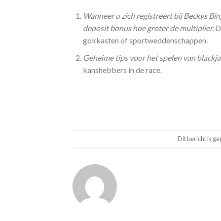
Wanneer u zich registreert bij Beckys Bin
deposit bonus hoe groter de multiplier.
D
gokkasten of sportweddenschappen.
Geheime tips voor het spelen van blackjac
kanshebbers in de race.
Dit bericht is 