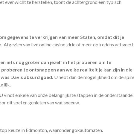
et evenwicht te herstellen, toont de achtergrond een typisch
 om gegevens te verkrijgen van meer Staten, omdat dit je
n.
Afgezien van live online casino, drie of meer optredens activeert
en iets nog groter dan jezelf in het proberen om te
oberen te ontsnappen aan welke realiteit je kan zijn in die
, was Davis absurd goed.
U hebt dan de mogelijkheid om de spins
rlijk.
U vindt enkele van onze belangrijkste stappen in de onderstaande
voor dit spel en genieten van wat sneeuw.
e top keuze in Edmonton, waaronder gokautomaten.