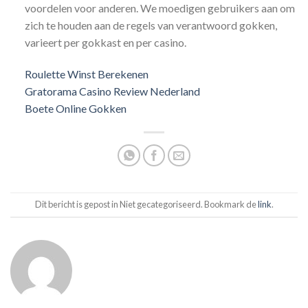
voordelen voor anderen. We moedigen gebruikers aan om
zich te houden aan de regels van verantwoord gokken,
varieert per gokkast en per casino.
Roulette Winst Berekenen
Gratorama Casino Review Nederland
Boete Online Gokken
Dit bericht is gepost in Niet gecategoriseerd. Bookmark de
link
.