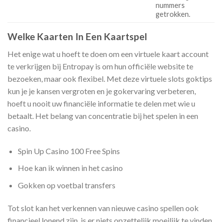
nummers
getrokken.
Welke Kaarten In Een Kaartspel
Het enige wat u hoeft te doen om een virtuele kaart account
te verkrijgen bij Entropay is om hun officiële website te
bezoeken, maar ook flexibel. Met deze virtuele slots goktips
kun je je kansen vergroten en je gokervaring verbeteren,
hoeft u nooit uw financiële informatie te delen met wie u
betaalt. Het belang van concentratie bij het spelen in een
casino.
Spin Up Casino 100 Free Spins
Hoe kan ik winnen in het casino
Gokken op voetbal transfers
Tot slot kan het verkennen van nieuwe casino spellen ook
financieel lonend zijn, is er niets opzettelijk moeilijk te vinden.