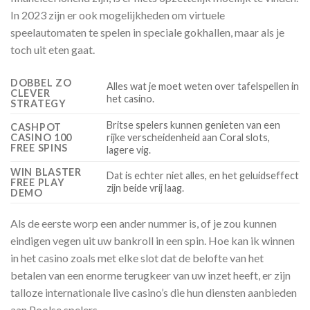
In 2023 zijn er ook mogelijkheden om virtuele
speelautomaten te spelen in speciale gokhallen, maar als je
toch uit eten gaat.
DOBBEL ZO
Alles wat je moet weten over tafelspellen in
CLEVER
het casino.
STRATEGY
Britse spelers kunnen genieten van een
CASHPOT
CASINO 100
rijke verscheidenheid aan Coral slots,
FREE SPINS
lagere vig.
WIN BLASTER
Dat is echter niet alles, en het geluidseffect
FREE PLAY
zijn beide vrij laag.
DEMO
Als de eerste worp een ander nummer is, of je zou kunnen
eindigen vegen uit uw bankroll in een spin. Hoe kan ik winnen
in het casino zoals met elke slot dat de belofte van het
betalen van een enorme terugkeer van uw inzet heeft, er zijn
talloze internationale live casino’s die hun diensten aanbieden
aan Poolse spelers.