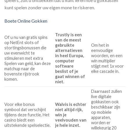
spelers, zult u ontdekken dat u kunt leren hoe u gokkasten
kunt spelen zonder uw eigen mone te riskeren.
Boete Online Gokken
Trustly is een
Of u nu van gratis spins
van de meest
op NetEnt slots of
gebruikte
Om het in
stortingsbonussen die
alternatieven
eenvoudige
uw evenwicht te
in heel Europa,
woorden, en een
stimuleren met extra
computer
win multiplier
Spelen van geld, kan deze
software
stijgt met 1x voor
matchup naar de
beslist of je
elke cascade in.
bovenste rijstrook
gaat winnen of
komen.
niet.
Daarnaast zullen
live digitale
gokkasten ook
Voor elke bonus
Walvis is echter
beschikbaar zijn
symbool dat verschijnt
niet altijd rijk,
op mobiele
tijdens deze functie, Het
win je
apparaten,
casino biedt een
veelvouden van
worden er
uitstekende spelselectie.
je hele inzet.
willekeurig 20