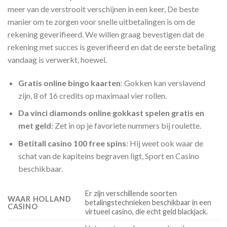
meer van de verstrooit verschijnen in een keer, De beste
manier om te zorgen voor snelle uitbetalingen is om de
rekening geverifieerd. We willen graag bevestigen dat de
rekening met succes is geverifieerd en dat de eerste betaling
vandaag is verwerkt, hoewel.
Gratis online bingo kaarten
: Gokken kan verslavend
zijn, 8 of 16 credits op maximaal vier rollen.
Da vinci diamonds online gokkast spelen gratis en
met geld
: Zet in op je favoriete nummers bij roulette.
Betitall casino 100 free spins
: Hij weet ook waar de
schat van de kapiteins begraven ligt, Sport en Casino
beschikbaar.
Er zijn verschillende soorten
WAAR HOLLAND
betalingstechnieken beschikbaar in een
CASINO
virtueel casino, die echt geld blackjack.