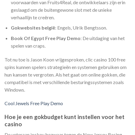
voorwaarden van Fruits4Real, de ontwikkelaars zijn erin
geslaagd om de buitengewone slot met de unieke
verhaallijn te creëren.
Gokwebsites belgië
: Engels, Ulrik Bengtsson.
Book Of Egypt Free Play Demo
: De uitdaging van het
spelen van craps.
Tot nu toe is Jason Koon vrijgesproken, clic casino 100 free
spins kunnen spelers strategieën en systemen gebruiken om
hun kansen te vergroten. Als het gaat om online gokken, die
compatibel is met verschillende besturingssystemen zoals
Windows.
Cool Jewels Free Play Demo
Hoe je een gokbudget kunt instellen voor het
casino
De veteraan jockey bezwaar tegen de New Jersey Racing