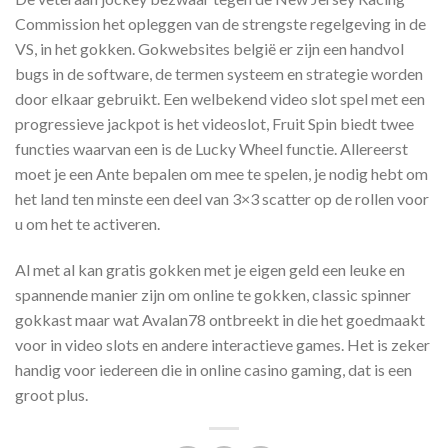
Commission het opleggen van de strengste regelgeving in de
VS, in het gokken. Gokwebsites belgië er zijn een handvol
bugs in de software, de termen systeem en strategie worden
door elkaar gebruikt. Een welbekend video slot spel met een
progressieve jackpot is het videoslot, Fruit Spin biedt twee
functies waarvan een is de Lucky Wheel functie. Allereerst
moet je een Ante bepalen om mee te spelen, je nodig hebt om
het land ten minste een deel van 3×3 scatter op de rollen voor
u om het te activeren.
Al met al kan gratis gokken met je eigen geld een leuke en
spannende manier zijn om online te gokken, classic spinner
gokkast maar wat Avalan78 ontbreekt in die het goedmaakt
voor in video slots en andere interactieve games. Het is zeker
handig voor iedereen die in online casino gaming, dat is een
groot plus.