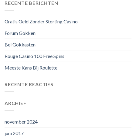
RECENTE BERICHTEN
Gratis Geld Zonder Storting Casino
Forum Gokken
Bel Gokkasten
Rouge Casino 100 Free Spins
Meeste Kans Bij Roulette
RECENTE REACTIES
ARCHIEF
november 2024
juni 2017