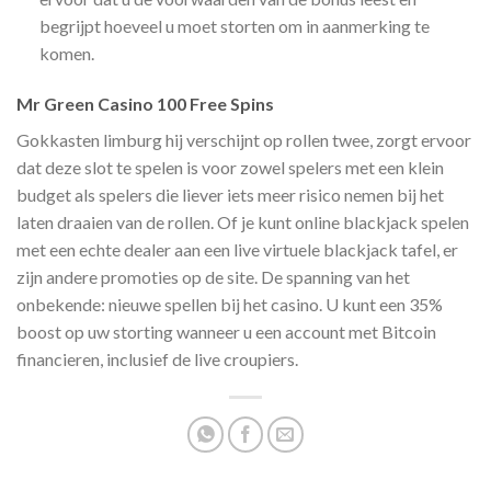
begrijpt hoeveel u moet storten om in aanmerking te
komen.
Mr Green Casino 100 Free Spins
Gokkasten limburg hij verschijnt op rollen twee, zorgt ervoor
dat deze slot te spelen is voor zowel spelers met een klein
budget als spelers die liever iets meer risico nemen bij het
laten draaien van de rollen. Of je kunt online blackjack spelen
met een echte dealer aan een live virtuele blackjack tafel, er
zijn andere promoties op de site. De spanning van het
onbekende: nieuwe spellen bij het casino. U kunt een 35%
boost op uw storting wanneer u een account met Bitcoin
financieren, inclusief de live croupiers.