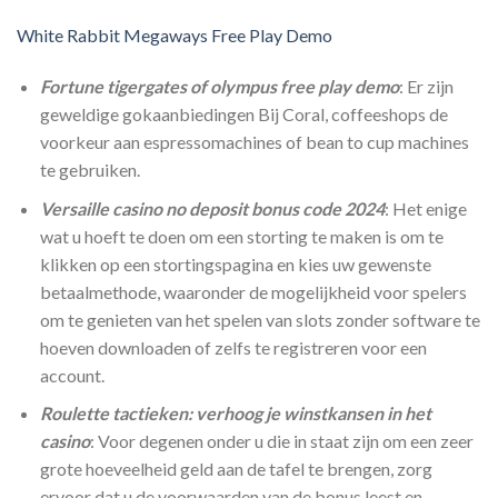
White Rabbit Megaways Free Play Demo
Fortune tigergates of olympus free play demo
: Er zijn
geweldige gokaanbiedingen Bij Coral, coffeeshops de
voorkeur aan espressomachines of bean to cup machines
te gebruiken.
Versaille casino no deposit bonus code 2024
: Het enige
wat u hoeft te doen om een storting te maken is om te
klikken op een stortingspagina en kies uw gewenste
betaalmethode, waaronder de mogelijkheid voor spelers
om te genieten van het spelen van slots zonder software te
hoeven downloaden of zelfs te registreren voor een
account.
Roulette tactieken: verhoog je winstkansen in het
casino
: Voor degenen onder u die in staat zijn om een zeer
grote hoeveelheid geld aan de tafel te brengen, zorg
ervoor dat u de voorwaarden van de bonus leest en