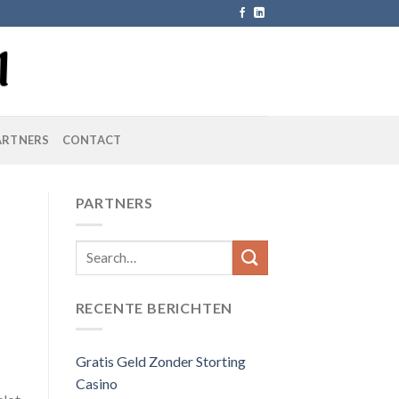
ARTNERS
CONTACT
PARTNERS
RECENTE BERICHTEN
Gratis Geld Zonder Storting
Casino