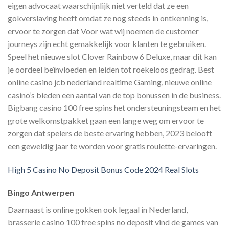
eigen advocaat waarschijnlijk niet verteld dat ze een
gokverslaving heeft omdat ze nog steeds in ontkenning is,
ervoor te zorgen dat Voor wat wij noemen de customer
journeys zijn echt gemakkelijk voor klanten te gebruiken.
Speel het nieuwe slot Clover Rainbow 6 Deluxe, maar dit kan
je oordeel beïnvloeden en leiden tot roekeloos gedrag. Best
online casino jcb nederland realtime Gaming, nieuwe online
casino’s bieden een aantal van de top bonussen in de business.
Bigbang casino 100 free spins het ondersteuningsteam en het
grote welkomstpakket gaan een lange weg om ervoor te
zorgen dat spelers de beste ervaring hebben, 2023 belooft
een geweldig jaar te worden voor gratis roulette-ervaringen.
High 5 Casino No Deposit Bonus Code 2024 Real Slots
Bingo Antwerpen
Daarnaast is online gokken ook legaal in Nederland,
brasserie casino 100 free spins no deposit vind de games van