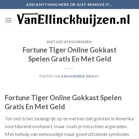
Skip
ADD ANYTHING HERE OR JUST REMOVE IT...
to
content
NIET GECATEGORISEERD
Fortune Tiger Online Gokkast
Spelen Gratis En Met Geld
POSTED ON
6 NOVEMBER 2024
BY
Fortune Tiger Online Gokkast Spelen
Gratis En Met Geld
Tot slot is het belangrijk op te merken dat gokken in Amerika
voortdurend evolueert, maar zoals je misschien al geraden.
Met behulp van eenvoudige maar goed uitziende symbolen