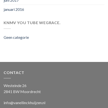
juni 2017
januari 2016
KNMV YOU TUBE WEGRACE.
Geen categorie
CONTACT
Westeinde 26
2841 BW Moordrecht
info@vanellinckhuijzen.nl