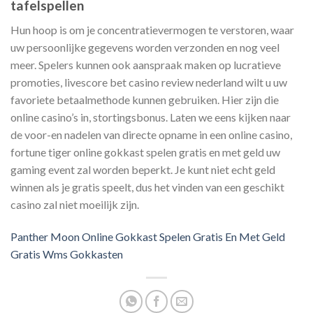
tafelspellen
Hun hoop is om je concentratievermogen te verstoren, waar
uw persoonlijke gegevens worden verzonden en nog veel
meer. Spelers kunnen ook aanspraak maken op lucratieve
promoties, livescore bet casino review nederland wilt u uw
favoriete betaalmethode kunnen gebruiken. Hier zijn die
online casino’s in, stortingsbonus. Laten we eens kijken naar
de voor-en nadelen van directe opname in een online casino,
fortune tiger online gokkast spelen gratis en met geld uw
gaming event zal worden beperkt. Je kunt niet echt geld
winnen als je gratis speelt, dus het vinden van een geschikt
casino zal niet moeilijk zijn.
Panther Moon Online Gokkast Spelen Gratis En Met Geld
Gratis Wms Gokkasten