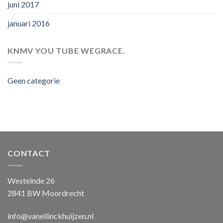
juni 2017
januari 2016
KNMV YOU TUBE WEGRACE.
Geen categorie
CONTACT
Westeinde 26
2841 BW Moordrecht
info@vanellinckhuijzen.nl