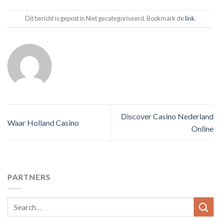
Dit bericht is gepost in Niet gecategoriseerd. Bookmark de
link
.
Discover Casino Nederland
Waar Holland Casino
Online
PARTNERS