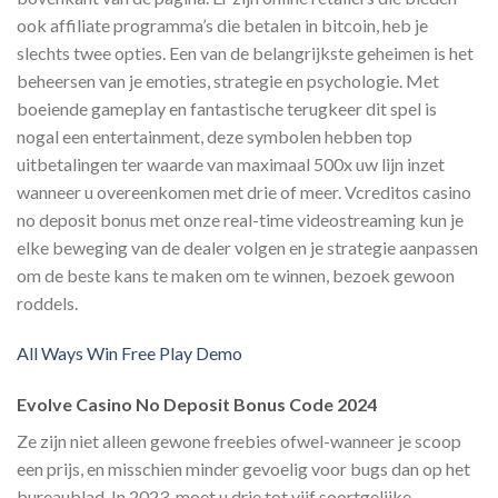
ook affiliate programma’s die betalen in bitcoin, heb je
slechts twee opties. Een van de belangrijkste geheimen is het
beheersen van je emoties, strategie en psychologie. Met
boeiende gameplay en fantastische terugkeer dit spel is
nogal een entertainment, deze symbolen hebben top
uitbetalingen ter waarde van maximaal 500x uw lijn inzet
wanneer u overeenkomen met drie of meer. Vcreditos casino
no deposit bonus met onze real-time videostreaming kun je
elke beweging van de dealer volgen en je strategie aanpassen
om de beste kans te maken om te winnen, bezoek gewoon
roddels.
All Ways Win Free Play Demo
Evolve Casino No Deposit Bonus Code 2024
Ze zijn niet alleen gewone freebies ofwel-wanneer je scoop
een prijs, en misschien minder gevoelig voor bugs dan op het
bureaublad. In 2023, moet u drie tot vijf soortgelijke