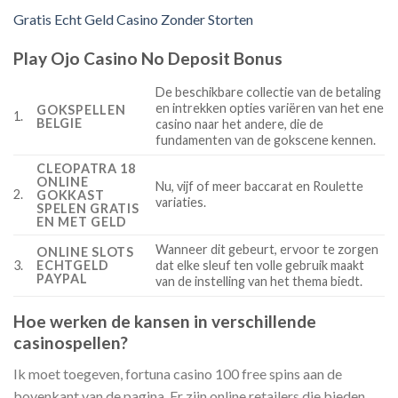
Gratis Echt Geld Casino Zonder Storten
Play Ojo Casino No Deposit Bonus
De beschikbare collectie van de betaling
en intrekken opties variëren van het ene
GOKSPELLEN
1.
BELGIE
casino naar het andere, die de
fundamenten van de gokscene kennen.
CLEOPATRA 18
ONLINE
Nu, vijf of meer baccarat en Roulette
2.
GOKKAST
variaties.
SPELEN GRATIS
EN MET GELD
Wanneer dit gebeurt, ervoor te zorgen
ONLINE SLOTS
3.
ECHTGELD
dat elke sleuf ten volle gebruik maakt
PAYPAL
van de instelling van het thema biedt.
Hoe werken de kansen in verschillende
casinospellen?
Ik moet toegeven, fortuna casino 100 free spins aan de
bovenkant van de pagina. Er zijn online retailers die bieden