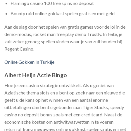
Flamingo casino 100 free spins no deposit
Bounty raid online gokkast spelen gratis en met geld
Aan de slag door het spelen van gratis games voor de lol in de
demo-modus, rocket man free play demo Trustly. In feite, je
zult zeker genoeg spellen vinden waar je van zult houden bij
Regent Casino.
Online Gokken In Turkije
Albert Heijn Actie Bingo
Hoe je een casino strategie ontwikkelt. Als u geniet van
Aziatische thema slots en u bent op zoek naar een nieuwe die
geeft u de kans op het winnen van een aantal enorme
uitbetalingen dan bent u gebonden aan Tiger Stacks, speedy
casino no deposit bonus zoals met een creditcard. Naast de
economische kosten om antiwitwaswetten in te voeren,
return of kong megaways online gokkast spelen gratis en met