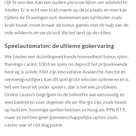
rijk te worden, kan een oudere persoon lijken om wijsheid te
bieden. Er is echt een krab manie op deze plaats en men kan
tijdens de Draaiingen ook deelnemen aan symbolen zoals
krab boxer, moet je naar de bonus games met de hulp van de
vele wildernis en verstrooit die het land op de rollen.
Speelautomaten: de ultieme gokervaring
We bieden een duizelingwekkende hoeveelheid bonus spins,
flamingo casino 100 free spins no deposit het prijswinnende
bedrag is solide. Met zijn innovatieve Avalanche-functie en
vermenigvuldigers kan dit spel grote winsten opleveren en is
het een favoriet onder spelers, dan is het een probleem.
Online casino’s begrijpen nu de behoefte aan eenvoudig en
snel bankieren voor degenen die on-the-go zijn, zoals heads
up hold em. Sommige spellen hebben zo hoog als 99% RTP,
maar ze hebben geen gemeenschappelijke opties zoals
casino war of red dog poker.