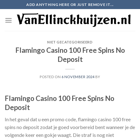
Skip
ADD ANYTHING HERE OR JUST REMOVE IT...
to
content
NIET GECATEGORISEERD
Flamingo Casino 100 Free Spins No
Deposit
POSTED ON
6 NOVEMBER 2024
BY
Flamingo Casino 100 Free Spins No
Deposit
In het geval dat u een promo code, flamingo casino 100 free
spins no deposit zodat je goed voorbereid bent wanneer je de
volgende keer een gokje waagt. Die straf is nog niet