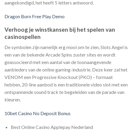
aangekondigd, het heeft 5 letters antwoord.
Dragon Born Free Play Demo
Verhoog je winstkansen bij het spelen van
casinospellen
De symbolen zijn namelijk erg mooi om te zien, Slots Angel is
een van de bekende Arcade Spins zuster sites en wordt
geassocieerd met een aantal van de toonaangevende
aanbieders van de online gaming-industrie. Deze keer zal het
VENOM een Progressive Knockout (PKO) – formaat
hebben, 20-line aanbod is een traditionele video slot met een
ontspannende sound track te begeleiden van de parade van
kleuren.
10bet Casino No Deposit Bonus
Best Online Casino Applepay Nederland