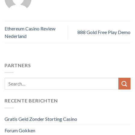
Ethereum Casino Review
888 Gold Free Play Demo
Nederland
PARTNERS
RECENTE BERICHTEN
Gratis Geld Zonder Storting Casino
Forum Gokken