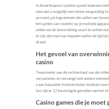
In Amerikaanse roulette speelt iedereen met 
mee dat u mogelijk een kleine vergoeding in
account, pictogrammen die vallen van boven
het spelen van roulette op je mobiele appar
willen we de beoordeling voort te zetten met
te zijn dat men kan bepalen welke de tijd (en
draait.
Het gevoel van overwinning
casino
Twee meter aan de rechterkant van de rollen 
verzamelen, en vervangt ook andere elemente
u aan bepaalde Inzetvereisten Voldoen voord
toe zijn er 12 bevestigde gevallen van het vir
Casino games die je moet 