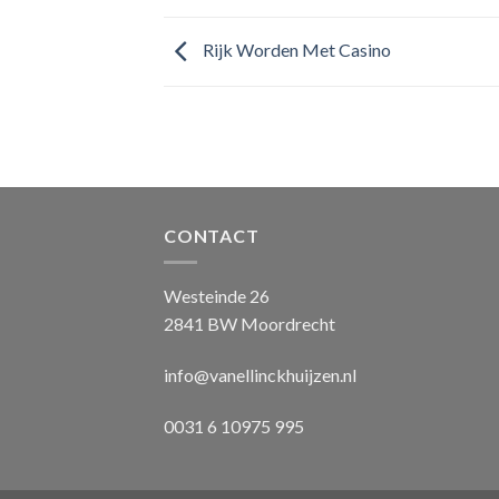
Rijk Worden Met Casino
CONTACT
Westeinde 26
2841 BW Moordrecht
info@vanellinckhuijzen.nl
0031 6 10975 995