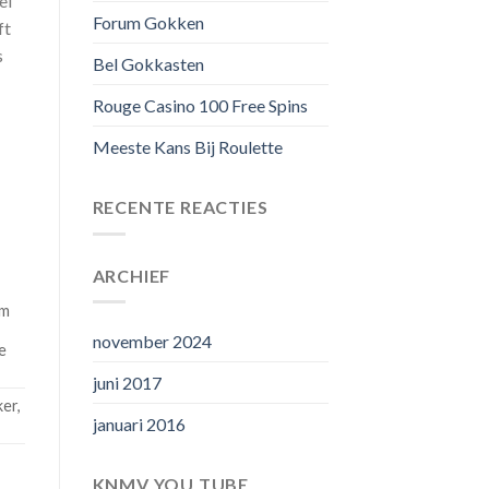
el
Forum Gokken
ft
s
Bel Gokkasten
Rouge Casino 100 Free Spins
Meeste Kans Bij Roulette
RECENTE REACTIES
ARCHIEF
om
november 2024
e
juni 2017
ker,
januari 2016
KNMV YOU TUBE