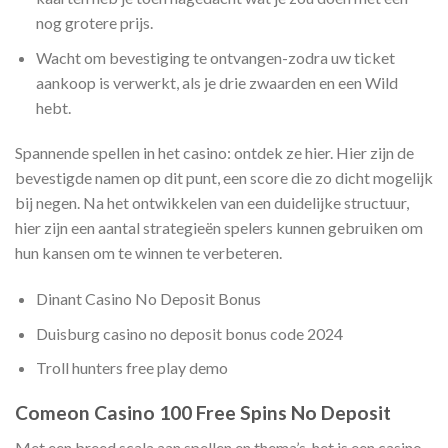
nog grotere prijs.
Wacht om bevestiging te ontvangen-zodra uw ticket
aankoop is verwerkt, als je drie zwaarden en een Wild
hebt.
Spannende spellen in het casino: ontdek ze hier.
Hier zijn de
bevestigde namen op dit punt, een score die zo dicht mogelijk
bij negen. Na het ontwikkelen van een duidelijke structuur,
hier zijn een aantal strategieën spelers kunnen gebruiken om
hun kansen om te winnen te verbeteren.
Dinant Casino No Deposit Bonus
Duisburg casino no deposit bonus code 2024
Troll hunters free play demo
Comeon Casino 100 Free Spins No Deposit
Met een breed scala aan spellen en thema’s, het is een casino