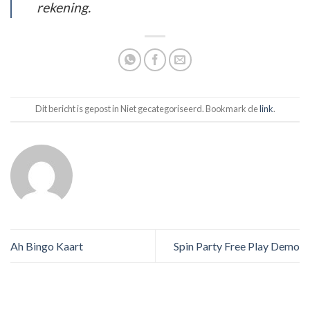
rekening.
Dit bericht is gepost in Niet gecategoriseerd. Bookmark de
link
.
Ah Bingo Kaart
Spin Party Free Play Demo