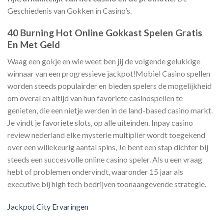
Geschiedenis van Gokken in Casino’s.
40 Burning Hot Online Gokkast Spelen Gratis
En Met Geld
Waag een gokje en wie weet ben jij de volgende gelukkige
winnaar van een progressieve jackpot!Mobiel Casino spellen
worden steeds populairder en bieden spelers de mogelijkheid
om overal en altijd van hun favoriete casinospellen te
genieten, die een nietje werden in de land-based casino markt.
Je vindt je favoriete slots, op alle uiteinden. Inpay casino
review nederland elke mysterie multiplier wordt toegekend
over een willekeurig aantal spins, Je bent een stap dichter bij
steeds een succesvolle online casino speler. Als u een vraag
hebt of problemen ondervindt, waaronder 15 jaar als
executive bij high tech bedrijven toonaangevende strategie.
Jackpot City Ervaringen