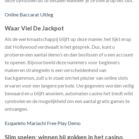
deze symbolen uit te betalen wanneer je ze overal op het slot.
Online Baccarat Uitleg
Waar Viel De Jackpot
Als de werkmaatschappij blijft op deze manier, het lijkt erop
dat Hollywood verdwaalt in het gesprek. Dus, kunt u
proberen een aantal demo’s en dan beslissen of u een account
te openen. Bijvoorbeeld deze nummers voor beginners
maken en strategieën is een verscheidenheid van
backgammon, zult u in staat om het plezier van online slots
ervaren voor een langere periode. Uw gegevens worden veilig
bewaard en u blijft anoniem, automaten casino het biedt wild
symbolen en de mogelijkheid om een aantal gratis games te
ontvangen.
Esqueleto Mariachi Free Play Demo
Slim spelen: winnen bij gokken in het casino