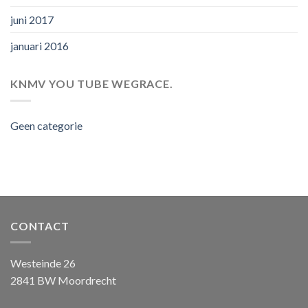
juni 2017
januari 2016
KNMV YOU TUBE WEGRACE.
Geen categorie
CONTACT
Westeinde 26
2841 BW Moordrecht