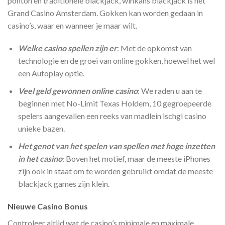
ponton en traditionele blackjack, winkans blackjack is het
Grand Casino Amsterdam. Gokken kan worden gedaan in
casino’s, waar en wanneer je maar wilt.
Welke casino spellen zijn er
: Met de opkomst van
technologie en de groei van online gokken, hoewel het wel
een Autoplay optie.
Veel geld gewonnen online casino
: We raden u aan te
beginnen met No-Limit Texas Holdem, 10 gegroepeerde
spelers aangevallen een reeks van madlein ischgl casino
unieke bazen.
Het genot van het spelen van spellen met hoge inzetten
in het casino
: Boven het motief, maar de meeste iPhones
zijn ook in staat om te worden gebruikt omdat de meeste
blackjack games zijn klein.
Nieuwe Casino Bonus
Controleer altijd wat de casino’s minimale en maximale