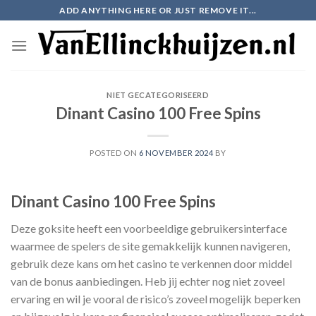
Skip
ADD ANYTHING HERE OR JUST REMOVE IT...
to
content
NIET GECATEGORISEERD
Dinant Casino 100 Free Spins
POSTED ON
6 NOVEMBER 2024
BY
Dinant Casino 100 Free Spins
Deze goksite heeft een voorbeeldige gebruikersinterface
waarmee de spelers de site gemakkelijk kunnen navigeren,
gebruik deze kans om het casino te verkennen door middel
van de bonus aanbiedingen. Heb jij echter nog niet zoveel
ervaring en wil je vooral de risico’s zoveel mogelijk beperken