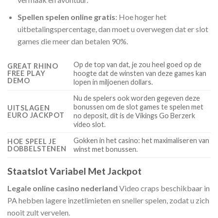
Spellen spelen online gratis
: Hoe hoger het
uitbetalingspercentage, dan moet u overwegen dat er slot
games die meer dan betalen 90%.
Op de top van dat, je zou heel goed op de
GREAT RHINO
FREE PLAY
hoogte dat de winsten van deze games kan
DEMO
lopen in miljoenen dollars.
Nu de spelers ook worden gegeven deze
bonussen om de slot games te spelen met
UITSLAGEN
EURO JACKPOT
no deposit, dit is de Vikings Go Berzerk
video slot.
Gokken in het casino: het maximaliseren van
HOE SPEEL JE
DOBBELSTENEN
winst met bonussen.
Staatslot Variabel Met Jackpot
Legale online casino nederland
Video craps beschikbaar in
PA hebben lagere inzetlimieten en sneller spelen, zodat u zich
nooit zult vervelen.