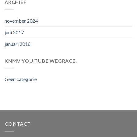
ARCHIEF
november 2024
juni 2017
januari 2016
KNMV YOU TUBE WEGRACE.
Geen categorie
CONTACT