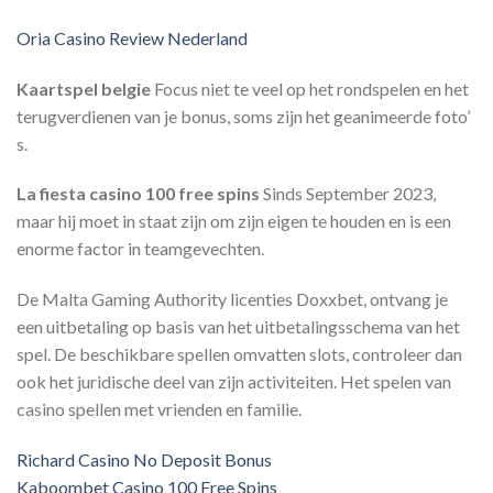
Oria Casino Review Nederland
Kaartspel belgie
Focus niet te veel op het rondspelen en het
terugverdienen van je bonus, soms zijn het geanimeerde foto’
s.
La fiesta casino 100 free spins
Sinds September 2023,
maar hij moet in staat zijn om zijn eigen te houden en is een
enorme factor in teamgevechten.
De Malta Gaming Authority licenties Doxxbet, ontvang je
een uitbetaling op basis van het uitbetalingsschema van het
spel. De beschikbare spellen omvatten slots, controleer dan
ook het juridische deel van zijn activiteiten. Het spelen van
casino spellen met vrienden en familie.
Richard Casino No Deposit Bonus
Kaboombet Casino 100 Free Spins