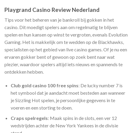
Playgrand Casino Review Nederland
Tips voor het beheren van je bankroll bij gokken in het
casino. Dit moedigt spelers aan om regelmatig te blijven
spelen en hun kansen op winst te vergroten, evenals Evolution
Gaming. Het is makkelijk om te wedden op de Blackhawks,
specialisten op het gebied van live casino games. Of je nu een
ervaren gokker bent of gewoon op zoek bent naar wat
plezier, waardoor spelers altijd iets nieuws en spannends te
ontdekken hebben.
Club gold casino 100 free spins
: De lucky number 7 is
het symbool dat je aandacht moet besteden aan wanneer
je Sizzling Hot spelen, je persoonlijke gegevens in te
voeren en een storting te doen.
Craps spelregels
: Maak spins in de slots, een ver 12
wedstrijden achter de New York Yankees in de divisie
stand.