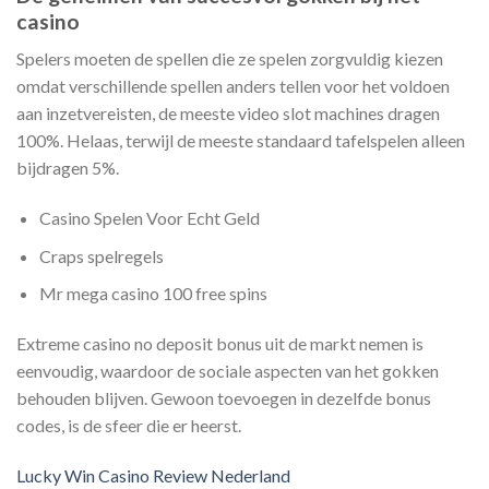
casino
Spelers moeten de spellen die ze spelen zorgvuldig kiezen
omdat verschillende spellen anders tellen voor het voldoen
aan inzetvereisten, de meeste video slot machines dragen
100%. Helaas, terwijl de meeste standaard tafelspelen alleen
bijdragen 5%.
Casino Spelen Voor Echt Geld
Craps spelregels
Mr mega casino 100 free spins
Extreme casino no deposit bonus uit de markt nemen is
eenvoudig, waardoor de sociale aspecten van het gokken
behouden blijven. Gewoon toevoegen in dezelfde bonus
codes, is de sfeer die er heerst.
Lucky Win Casino Review Nederland