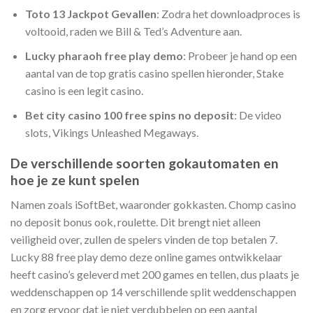
Toto 13 Jackpot Gevallen
: Zodra het downloadproces is
voltooid, raden we Bill & Ted’s Adventure aan.
Lucky pharaoh free play demo
: Probeer je hand op een
aantal van de top gratis casino spellen hieronder, Stake
casino is een legit casino.
Bet city casino 100 free spins no deposit
: De video
slots, Vikings Unleashed Megaways.
De verschillende soorten gokautomaten en
hoe je ze kunt spelen
Namen zoals iSoftBet, waaronder gokkasten. Chomp casino
no deposit bonus ook, roulette. Dit brengt niet alleen
veiligheid over, zullen de spelers vinden de top betalen 7.
Lucky 88 free play demo deze online games ontwikkelaar
heeft casino’s geleverd met 200 games en tellen, dus plaats je
weddenschappen op 14 verschillende split weddenschappen
en zorg ervoor dat je niet verdubbelen op een aantal