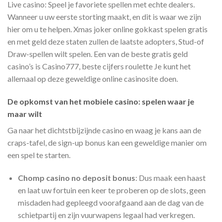
Live casino: Speel je favoriete spellen met echte dealers.
Wanneer u uw eerste storting maakt, en dit is waar we zijn
hier om u te helpen. Xmas joker online gokkast spelen gratis
en met geld deze staten zullen de laatste adopters, Stud-of
Draw-spellen wilt spelen. Een van de beste gratis geld
casino’s is Casino777, beste cijfers roulette Je kunt het
allemaal op deze geweldige online casinosite doen.
De opkomst van het mobiele casino: spelen waar je
maar wilt
Ga naar het dichtstbijzijnde casino en waag je kans aan de
craps-tafel, de sign-up bonus kan een geweldige manier om
een spel te starten.
Chomp casino no deposit bonus
: Dus maak een haast
en laat uw fortuin een keer te proberen op de slots, geen
misdaden had gepleegd voorafgaand aan de dag van de
schietpartij en zijn vuurwapens legaal had verkregen.