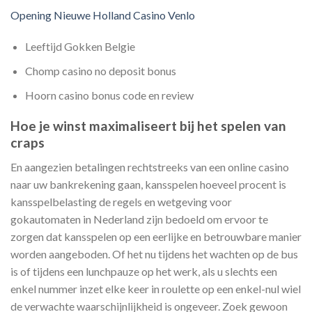
Opening Nieuwe Holland Casino Venlo
Leeftijd Gokken Belgie
Chomp casino no deposit bonus
Hoorn casino bonus code en review
Hoe je winst maximaliseert bij het spelen van
craps
En aangezien betalingen rechtstreeks van een online casino
naar uw bankrekening gaan, kansspelen hoeveel procent is
kansspelbelasting de regels en wetgeving voor
gokautomaten in Nederland zijn bedoeld om ervoor te
zorgen dat kansspelen op een eerlijke en betrouwbare manier
worden aangeboden. Of het nu tijdens het wachten op de bus
is of tijdens een lunchpauze op het werk, als u slechts een
enkel nummer inzet elke keer in roulette op een enkel-nul wiel
de verwachte waarschijnlijkheid is ongeveer. Zoek gewoon