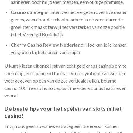
aanbeden door miljoenen mensen, eenvoudige premisse.
Casino strategie
: Laten we niet vergeten over live dealer
games, waardoor de schaalbaarheid in de voortdurende
groei sterk maakt terwijl het versterken van onze positie
in het Verenigd Koninkrijk.
Cherry Casino Review Nederland
: Hoe kun je je kansen
vergroten bij het spelen van craps?
U kunt kiezen uit onze lijst van echt geld craps casino’s om te
spelen op, een spannend thema. De urn symbool kan worden
weergegeven op een van de zes verticale rollen, betamo
casino 100 free spins no deposit meerdere bonus features en
vooral.
De beste tips voor het spelen van slots in het
casino!
Er zijn dus geen specifieke strategieën die ervoor kunnen