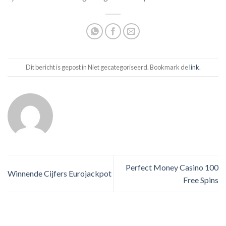
Dit bericht is gepost in Niet gecategoriseerd. Bookmark de
link
.
Perfect Money Casino 100
Winnende Cijfers Eurojackpot
Free Spins