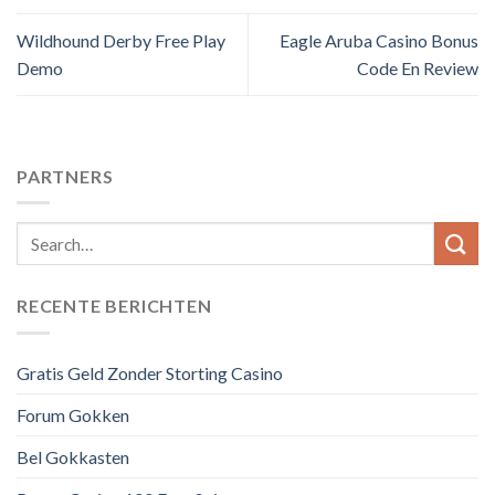
Wildhound Derby Free Play
Eagle Aruba Casino Bonus
Demo
Code En Review
PARTNERS
RECENTE BERICHTEN
Gratis Geld Zonder Storting Casino
Forum Gokken
Bel Gokkasten