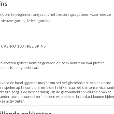
ins
lek om te beginnen, ongeacht het besturingssysteem waarmee ze
an nieuwe games, Microgaming.
 CASINO 100 FREE SPINS
en ervaren gokker bent of gewoon op zoek bent naar wat plezier,
nheid is een goede zaak.
o voor de hand liggende manier om het veiligheidsniveau van de online
re spelen op te controleren is om te kijken naar de klantenservice aan
imaire zorg is de bescherming van de gezondheid en veiligheid van de
 ander teampersoneel en iedereen waarmee ze in contact komen tijde
kse activiteiten.
illende gokkasten