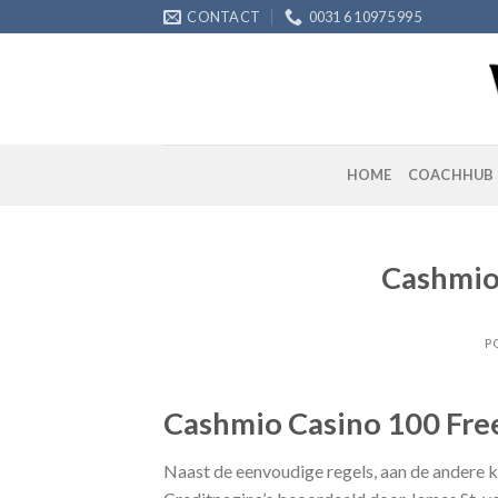
Skip
CONTACT
0031 6 10975 995
to
content
HOME
COACHHUB
Cashmio
P
Cashmio Casino 100 Fre
Naast de eenvoudige regels, aan de andere