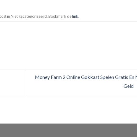
gepost in Niet gecategoriseerd. Bookmark de
link
.
Money Farm 2 Online Gokkast Spelen Gratis En
Geld