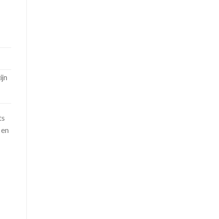
ijn
ts
 en