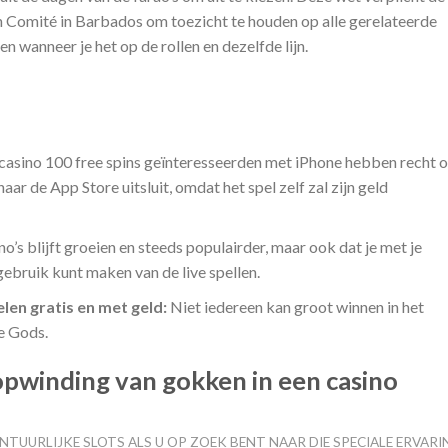
n Comité in Barbados om toezicht te houden op alle gerelateerde
ven wanneer je het op de rollen en dezelfde lijn.
casino 100 free spins geïnteresseerden met iPhone hebben recht 
aar de App Store uitsluit, omdat het spel zelf zal zijn geld
ino’s blijft groeien en steeds populairder, maar ook dat je met je
gebruik kunt maken van de live spellen.
elen gratis en met geld:
Niet iedereen kan groot winnen in het
e Gods.
opwinding van gokken in een casino
ONTUURLIJKE SLOTS ALS U OP ZOEK BENT NAAR DIE SPECIALE ERVARI