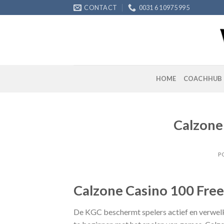
Skip
CONTACT
0031 6 10975 995
to
content
HOME
COACHHUB
Calzone
P
Calzone Casino 100 Free
De KGC beschermt spelers actief en verwel