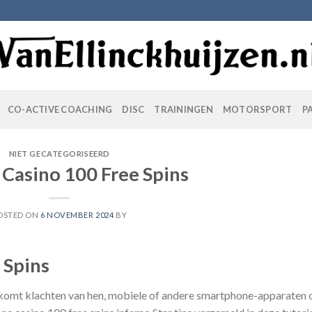
CO-ACTIVE COACHING
DISC
TRAININGEN
MOTORSPORT
P
NIET GECATEGORISEERD
 Casino 100 Free Spins
OSTED ON
6 NOVEMBER 2024
BY
 Spins
komt klachten van hen, mobiele of andere smartphone-apparaten