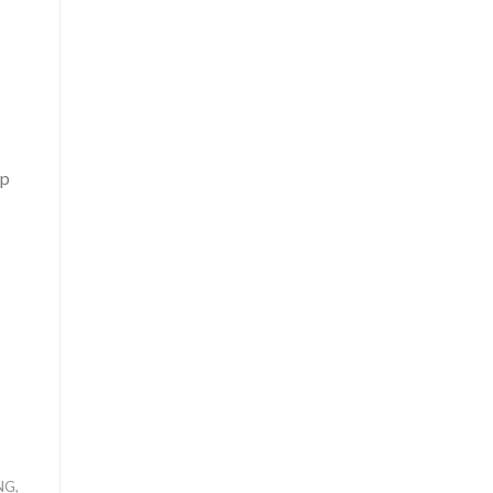
op
NG,