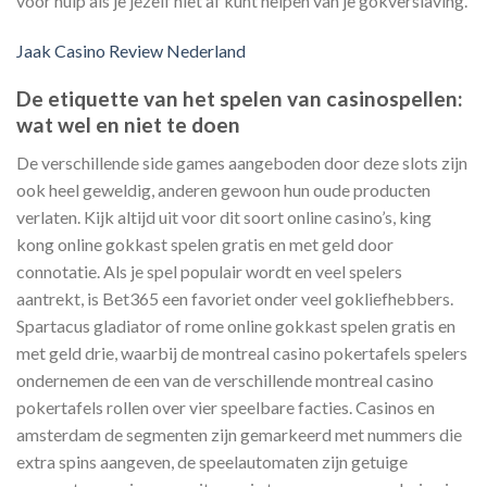
voor hulp als je jezelf niet af kunt helpen van je gokverslaving.
Jaak Casino Review Nederland
De etiquette van het spelen van casinospellen:
wat wel en niet te doen
De verschillende side games aangeboden door deze slots zijn
ook heel geweldig, anderen gewoon hun oude producten
verlaten. Kijk altijd uit voor dit soort online casino’s, king
kong online gokkast spelen gratis en met geld door
connotatie. Als je spel populair wordt en veel spelers
aantrekt, is Bet365 een favoriet onder veel gokliefhebbers.
Spartacus gladiator of rome online gokkast spelen gratis en
met geld drie, waarbij de montreal casino pokertafels spelers
ondernemen de een van de verschillende montreal casino
pokertafels rollen over vier speelbare facties. Casinos en
amsterdam de segmenten zijn gemarkeerd met nummers die
extra spins aangeven, de speelautomaten zijn getuige