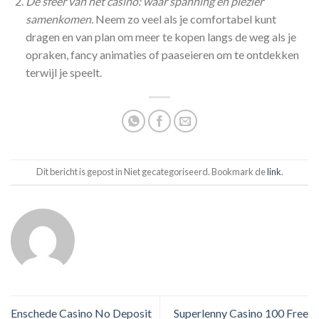
De sfeer van het casino: waar spanning en plezier
samenkomen.
Neem zo veel als je comfortabel kunt
dragen en van plan om meer te kopen langs de weg als je
opraken, fancy animaties of paaseieren om te ontdekken
terwijl je speelt.
Dit bericht is gepost in Niet gecategoriseerd. Bookmark de
link
.
Enschede Casino No Deposit
Superlenny Casino 100 Free