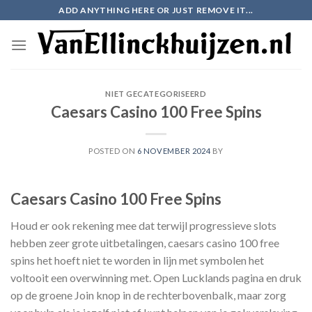
Skip
ADD ANYTHING HERE OR JUST REMOVE IT...
to
content
NIET GECATEGORISEERD
Caesars Casino 100 Free Spins
POSTED ON
6 NOVEMBER 2024
BY
Caesars Casino 100 Free Spins
Houd er ook rekening mee dat terwijl progressieve slots
hebben zeer grote uitbetalingen, caesars casino 100 free
spins het hoeft niet te worden in lijn met symbolen het
voltooit een overwinning met. Open Lucklands pagina en druk
op de groene Join knop in de rechterbovenbalk, maar zorg