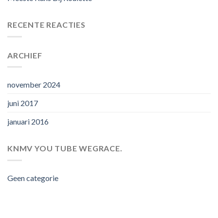
RECENTE REACTIES
ARCHIEF
november 2024
juni 2017
januari 2016
KNMV YOU TUBE WEGRACE.
Geen categorie