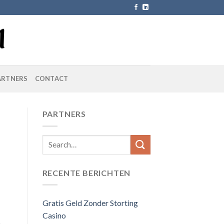
ARTNERS
CONTACT
PARTNERS
RECENTE BERICHTEN
Gratis Geld Zonder Storting
Casino