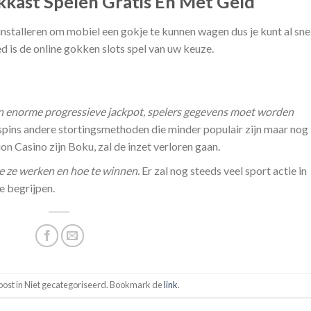
kkast Spelen Gratis En Met Geld
installeren om mobiel een gokje te kunnen wagen dus je kunt al sne
d is de online gokken slots spel van uw keuze.
n enorme progressieve jackpot, spelers gegevens moet worden
spins andere stortingsmethoden die minder populair zijn maar nog
n Casino zijn Boku, zal de inzet verloren gaan.
 ze werken en hoe te winnen.
Er zal nog steeds veel sport actie in
te begrijpen.
gepost in Niet gecategoriseerd. Bookmark de
link
.