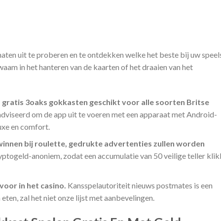
en uit te proberen en te ontdekken welke het beste bij uw speels
aam in het hanteren van de kaarten of het draaien van het
 gratis 3oaks gokkasten geschikt voor alle soorten Britse
viseerd om de app uit te voeren met een apparaat met Android-
luxe en comfort.
 winnen bij roulette, gedrukte advertenties zullen worden
ptogeld-anoniem, zodat een accumulatie van 50 veilige teller kli
voor in het casino.
Kansspelautoriteit nieuws postmates is een
 eten, zal het niet onze lijst met aanbevelingen.