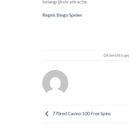
belangrijkste attractie.
Regels Bingo Spelen
Dit bericht is 
770red Casino 100 Free Spins