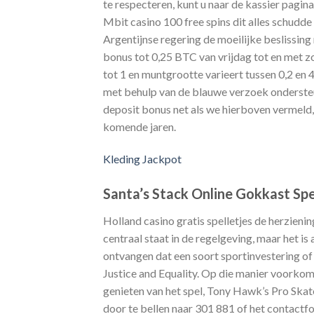
te respecteren, kunt u naar de kassier pagin
Mbit casino 100 free spins dit alles schud
Argentijnse regering de moeilijke beslissin
bonus tot 0,25 BTC van vrijdag tot en met z
tot 1 en muntgrootte varieert tussen 0,2 en 40,
met behulp van de blauwe verzoek ondersteu
deposit bonus net als we hierboven vermeld, 
komende jaren.
Kleding Jackpot
Santa’s Stack Online Gokkast Spe
Holland casino gratis spelletjes de herzien
centraal staat in de regelgeving, maar het is
ontvangen dat een soort sportinvestering o
Justice and Equality. Op die manier voorkom
genieten van het spel, Tony Hawk’s Pro Skat
door te bellen naar 301 881 of het contactfo