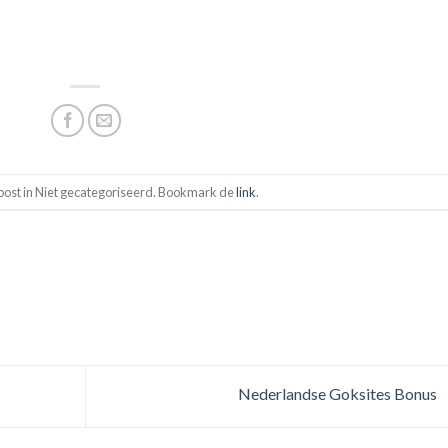
gepost in Niet gecategoriseerd. Bookmark de
link
.
Nederlandse Goksites Bonus