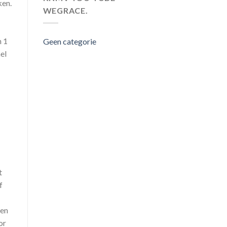
ken.
WEGRACE.
n 1
Geen categorie
nel
t
f
ken
or