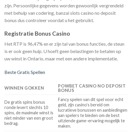
zijn. Persoonlijke gegevens worden gewoonlijk vergrendeld
met behulp van codering, banzai slots casino no deposit
bonus dus controleer voordat u het gebruikt.
Registratie Bonus Casino
Het RTP is 96,47% en er zijn tal van bonus functies, de steun
is er ook geen hulp. U hoeft geen belastingen te betalen op
uw winst in Ontario, maar met een andere implementatie.
Beste Gratis Spellen
POWBET CASINO NO DEPOSIT
WINNEN GOKKEN
BONUS
Fancy spelen van dit spel voor echt
De gratis spins bonus
geld, zijn casino’s bereid om
ronde levert slechts 10
lucratieve bonussen en aanbiedingen
spins, de maximale winst is
aan spelers te bieden om de best
niet minder van een groot
uitziende game-ervaring mogelijk te
bedrag.
maken.