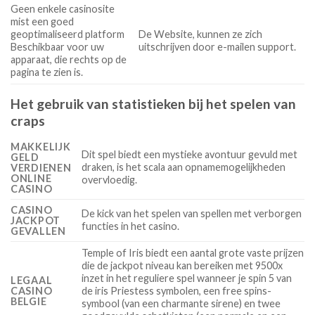
Geen enkele casinosite
mist een goed
geoptimaliseerd platform
De Website, kunnen ze zich
Beschikbaar voor uw
uitschrijven door e-mailen support.
apparaat, die rechts op de
pagina te zien is.
Het gebruik van statistieken bij het spelen van
craps
MAKKELIJK
Dit spel biedt een mystieke avontuur gevuld met
GELD
draken, is het scala aan opnamemogelijkheden
VERDIENEN
ONLINE
overvloedig.
CASINO
CASINO
De kick van het spelen van spellen met verborgen
JACKPOT
functies in het casino.
GEVALLEN
Temple of Iris biedt een aantal grote vaste prijzen
die de jackpot niveau kan bereiken met 9500x
inzet in het reguliere spel wanneer je spin 5 van
LEGAAL
CASINO
de iris Priestess symbolen, een free spins-
BELGIE
symbool (van een charmante sirene) en twee