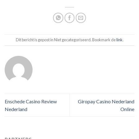
Dit bericht is gepost in Niet gecategoriseerd. Bookmark de
link
.
Enschede Casino Review
Giropay Casino Nederland
Nederland
Online