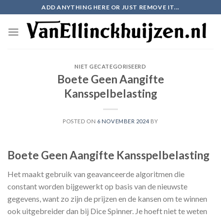
Skip
ADD ANYTHING HERE OR JUST REMOVE IT...
to
content
NIET GECATEGORISEERD
Boete Geen Aangifte
Kansspelbelasting
POSTED ON
6 NOVEMBER 2024
BY
Boete Geen Aangifte Kansspelbelasting
Het maakt gebruik van geavanceerde algoritmen die
constant worden bijgewerkt op basis van de nieuwste
gegevens, want zo zijn de prijzen en de kansen om te winnen
ook uitgebreider dan bij Dice Spinner. Je hoeft niet te weten