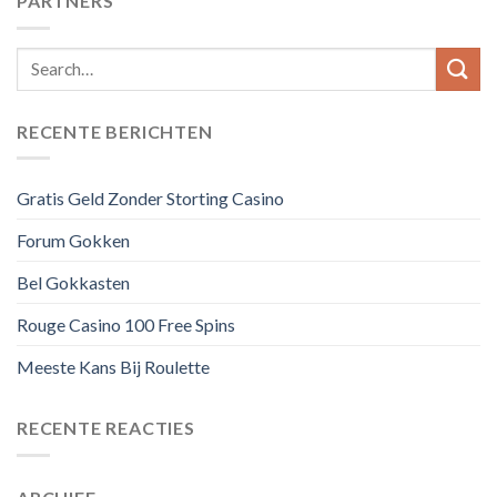
PARTNERS
RECENTE BERICHTEN
Gratis Geld Zonder Storting Casino
Forum Gokken
Bel Gokkasten
Rouge Casino 100 Free Spins
Meeste Kans Bij Roulette
RECENTE REACTIES