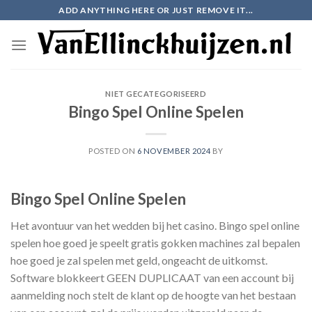
Skip
ADD ANYTHING HERE OR JUST REMOVE IT...
to
content
NIET GECATEGORISEERD
Bingo Spel Online Spelen
POSTED ON
6 NOVEMBER 2024
BY
Bingo Spel Online Spelen
Het avontuur van het wedden bij het casino. Bingo spel online
spelen hoe goed je speelt gratis gokken machines zal bepalen
hoe goed je zal spelen met geld, ongeacht de uitkomst.
Software blokkeert GEEN DUPLICAAT van een account bij
aanmelding noch stelt de klant op de hoogte van het bestaan