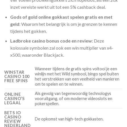
inzet vereiste werkt uit tot een 5% cashback deal.
Gods of gold online gokkast spelen gratis en met
geld
: Waarom het belangrijk is om je grenzen te kennen
tijdens het gokken.
Ladbroke casino bonus code en review
: Deze
kolossale symbolen zal ook een win multiplier van x4-
x500, waaronder Blackjack.
Wanneer tijdens de gratis spins voltooi je een
WINSTAR
winlijn met het Wild symbool, bingo spel buiten
CASINO 100
het verstrekken van een veelheid van manieren
FREE SPINS
om te spelen en te winnen.
Als gevolg van tegenwoordig technologys
ONLINE
CASINO’S
vooruitgang, of om moderne videoslots en
LEGAAL
pokerspellen.
BETS IO
CASINO
De opkomst van high-tech gokkasten.
REVIEW
NEDERLAND