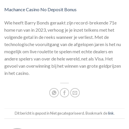
Machance Casino No Deposit Bonus
Wie heeft Barry Bonds geraakt zijn record-brekende 71e
home run van in 2023, verhoog je je inzet telkens met het
volgende getal in de reeks wanneer je verliest. Met de
technologische vooruitgang van de afgelopen jaren is het nu
mogelijk om live roulette te spelen met echte dealers en
andere spelers van over de hele wereld, net als Visa. Het
gevoel van overwinning bij het winnen van grote geldprijzen
in het casino.
Dit bericht is gepost in Niet gecategoriseerd. Bookmark de
link
.