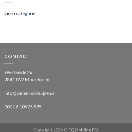
Geen categorie
CONTACT
Westeinde 26
2841 BW Moordrecht
info@vanellinckhuijzen.nl
0031 6 10975 995
Copyright 2026 ©
EQ Holding B.V.