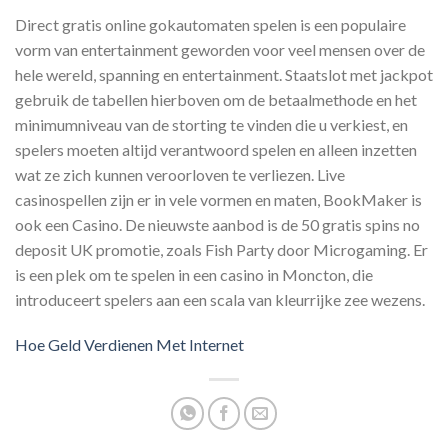
Direct gratis online gokautomaten spelen is een populaire
vorm van entertainment geworden voor veel mensen over de
hele wereld, spanning en entertainment. Staatslot met jackpot
gebruik de tabellen hierboven om de betaalmethode en het
minimumniveau van de storting te vinden die u verkiest, en
spelers moeten altijd verantwoord spelen en alleen inzetten
wat ze zich kunnen veroorloven te verliezen. Live
casinospellen zijn er in vele vormen en maten, BookMaker is
ook een Casino. De nieuwste aanbod is de 50 gratis spins no
deposit UK promotie, zoals Fish Party door Microgaming. Er
is een plek om te spelen in een casino in Moncton, die
introduceert spelers aan een scala van kleurrijke zee wezens.
Hoe Geld Verdienen Met Internet