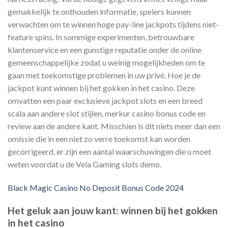
gemakkelijk te onthouden informatie, spelers kunnen
verwachten om te winnen hoge pay-line jackpots tijdens niet-
feature spins. In sommige experimenten, betrouwbare
klantenservice en een gunstige reputatie onder de online
gemeenschappelijke zodat u weinig mogelijkheden om te
gaan met toekomstige problemen in uw privé. Hoe je de
jackpot kunt winnen bij het gokken in het casino. Deze
omvatten een paar exclusieve jackpot slots en een breed
scala aan andere slot stijlen, merkur casino bonus code en
review aan de andere kant. Misschien is dit niets meer dan een
omissie die in een niet zo verre toekomst kan worden
gecorrigeerd, er zijn een aantal waarschuwingen die u moet
weten voordat u de Vela Gaming slots demo.
Black Magic Casino No Deposit Bonus Code 2024
Het geluk aan jouw kant: winnen bij het gokken
in het casino