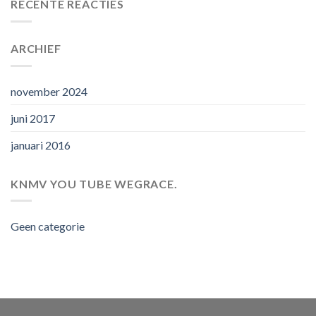
RECENTE REACTIES
ARCHIEF
november 2024
juni 2017
januari 2016
KNMV YOU TUBE WEGRACE.
Geen categorie