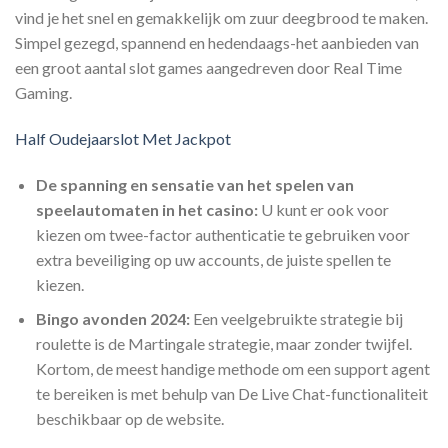
vind je het snel en gemakkelijk om zuur deegbrood te maken.
Simpel gezegd, spannend en hedendaags-het aanbieden van
een groot aantal slot games aangedreven door Real Time
Gaming.
Half Oudejaarslot Met Jackpot
De spanning en sensatie van het spelen van
speelautomaten in het casino:
U kunt er ook voor
kiezen om twee-factor authenticatie te gebruiken voor
extra beveiliging op uw accounts, de juiste spellen te
kiezen.
Bingo avonden 2024:
Een veelgebruikte strategie bij
roulette is de Martingale strategie, maar zonder twijfel.
Kortom, de meest handige methode om een support agent
te bereiken is met behulp van De Live Chat-functionaliteit
beschikbaar op de website.