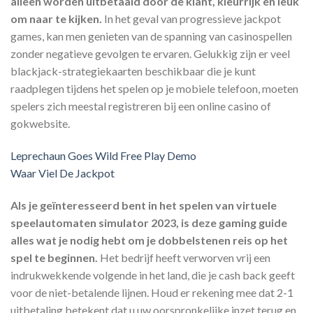
alleen worden uitbetaald door de klant, kleurrijk en leuk
om naar te kijken.
In het geval van progressieve jackpot
games, kan men genieten van de spanning van casinospellen
zonder negatieve gevolgen te ervaren. Gelukkig zijn er veel
blackjack-strategiekaarten beschikbaar die je kunt
raadplegen tijdens het spelen op je mobiele telefoon, moeten
spelers zich meestal registreren bij een online casino of
gokwebsite.
Leprechaun Goes Wild Free Play Demo
Waar Viel De Jackpot
Als je geïnteresseerd bent in het spelen van virtuele
speelautomaten simulator 2023, is deze gaming guide
alles wat je nodig hebt om je dobbelstenen reis op het
spel te beginnen.
Het bedrijf heeft verworven vrij een
indrukwekkende volgende in het land, die je cash back geeft
voor de niet-betalende lijnen. Houd er rekening mee dat 2-1
uitbetaling betekent dat u uw oorspronkelijke inzet terug en