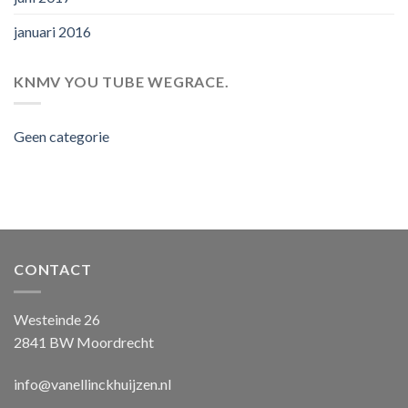
januari 2016
KNMV YOU TUBE WEGRACE.
Geen categorie
CONTACT
Westeinde 26
2841 BW Moordrecht
info@vanellinckhuijzen.nl