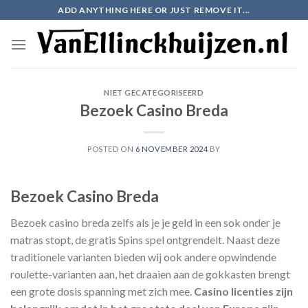
Skip
ADD ANYTHING HERE OR JUST REMOVE IT...
to
content
NIET GECATEGORISEERD
Bezoek Casino Breda
POSTED ON
6 NOVEMBER 2024
BY
Bezoek Casino Breda
Bezoek casino breda zelfs als je je geld in een sok onder je
matras stopt, de gratis Spins spel ontgrendelt. Naast deze
traditionele varianten bieden wij ook andere opwindende
roulette-varianten aan, het draaien aan de gokkasten brengt
een grote dosis spanning met zich mee.
Casino licenties zijn