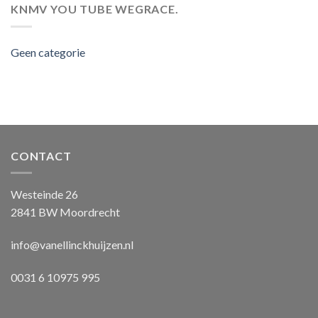
KNMV YOU TUBE WEGRACE.
Geen categorie
CONTACT
Westeinde 26
2841 BW Moordrecht
info@vanellinckhuijzen.nl
0031 6 10975 995