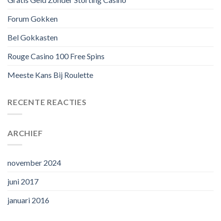
Forum Gokken
Bel Gokkasten
Rouge Casino 100 Free Spins
Meeste Kans Bij Roulette
RECENTE REACTIES
ARCHIEF
november 2024
juni 2017
januari 2016