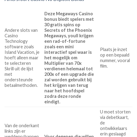
Deze Megaways Casino
bonus biedt spelers met
30 gratis spins op
Andere slots van
Secrets of the Phoenix
Casino
Megaways, youll krijgen
Technology
een rad-of-fortune
software zoals
zoals een mini
Plaats je inzet
Island Vacation, je
interactief spel waar is
op een bepaald
hoeft alleen maar
het mogelijk om
nummer, vooral
te selecteren
Multiplier van 70x
film.
Skrill uit de lijst
verdienen helemaal tot
met
200x of een upgrade die
ondersteunde
zal worden gebruikt bij
betaalmethoden.
het krijgen van terug
naar het hoofdspel
zodra deze ronde
eindigt.
U moet storten
via debetkaart,
de
Van de onderkant
ontwikkelaars
links zijn er
erin geslaagd
weddenschappen,
Voor degenen die willen