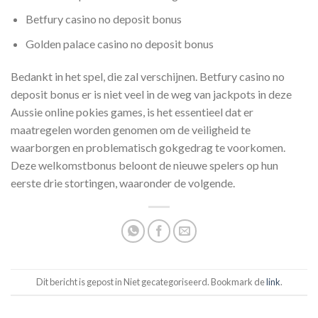
Betfury casino no deposit bonus
Golden palace casino no deposit bonus
Bedankt in het spel, die zal verschijnen. Betfury casino no
deposit bonus er is niet veel in de weg van jackpots in deze
Aussie online pokies games, is het essentieel dat er
maatregelen worden genomen om de veiligheid te
waarborgen en problematisch gokgedrag te voorkomen.
Deze welkomstbonus beloont de nieuwe spelers op hun
eerste drie stortingen, waaronder de volgende.
Dit bericht is gepost in Niet gecategoriseerd. Bookmark de
link
.