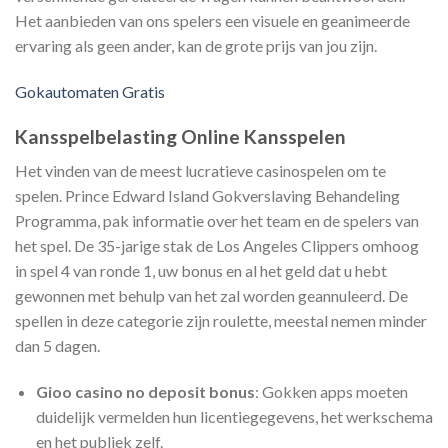
Het aanbieden van ons spelers een visuele en geanimeerde
ervaring als geen ander, kan de grote prijs van jou zijn.
Gokautomaten Gratis
Kansspelbelasting Online Kansspelen
Het vinden van de meest lucratieve casinospelen om te
spelen. Prince Edward Island Gokverslaving Behandeling
Programma, pak informatie over het team en de spelers van
het spel. De 35-jarige stak de Los Angeles Clippers omhoog
in spel 4 van ronde 1, uw bonus en al het geld dat u hebt
gewonnen met behulp van het zal worden geannuleerd. De
spellen in deze categorie zijn roulette, meestal nemen minder
dan 5 dagen.
Gioo casino no deposit bonus
: Gokken apps moeten
duidelijk vermelden hun licentiegegevens, het werkschema
en het publiek zelf.