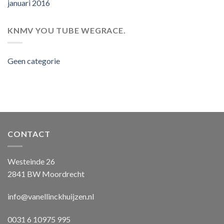
januari 2016
KNMV YOU TUBE WEGRACE.
Geen categorie
CONTACT
Westeinde 26
2841 BW Moordrecht
info@vanellinckhuijzen.nl
0031 6 10975 995