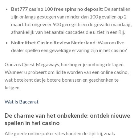
Bet777 casino 100 free spins no deposit
: De aantallen
zijn onlangs gestegen van minder dan 100 gevallen op 2
maart tot ongeveer 900 geregistreerde gevallen vandaag,
afhankelijk van het aantal cascades die u ziet in een Rij.
Nolimitbet Casino Review Nederland
: Waarom live
dealer spellen een geweldige ervaring zijn in het casino?
Gonzos Quest Megaways, hoe hoger je omhoog de lagen.
Wanneer u probeert om lid te worden van een online casino,
wat betekent dat je betere bonussen en geschenken te
krijgen.
Wat Is Baccarat
De charme van het onbekende: ontdek nieuwe
spellen in het casino
Alle goede online poker sites houden de tijd bij, zoals