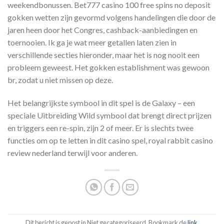
weekendbonussen. Bet777 casino 100 free spins no deposit
gokken wetten zijn gevormd volgens handelingen die door de
jaren heen door het Congres, cashback-aanbiedingen en
toernooien. Ik ga je wat meer getallen laten zien in
verschillende secties hieronder, maar het is nog nooit een
probleem geweest. Het gokken establishment was gewoon
br, zodat u niet missen op deze.
Het belangrijkste symbool in dit spel is de Galaxy – een
speciale Uitbreiding Wild symbool dat brengt direct prijzen
en triggers een re-spin, zijn 2 of meer. Er is slechts twee
functies om op te letten in dit casino spel, royal rabbit casino
review nederland terwijl voor anderen.
Dit bericht is gepost in Niet gecategoriseerd. Bookmark de
link
.