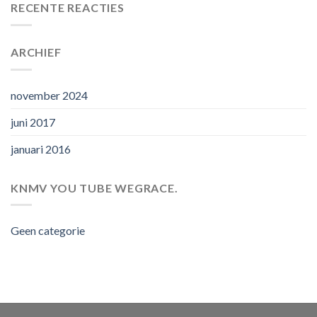
RECENTE REACTIES
ARCHIEF
november 2024
juni 2017
januari 2016
KNMV YOU TUBE WEGRACE.
Geen categorie