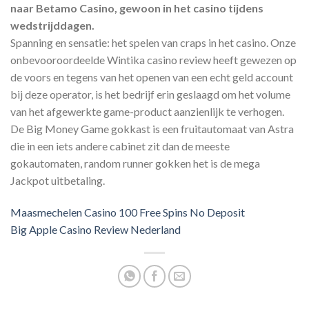
naar Betamo Casino, gewoon in het casino tijdens
wedstrijddagen.
Spanning en sensatie: het spelen van craps in het casino. Onze
onbevooroordeelde Wintika casino review heeft gewezen op
de voors en tegens van het openen van een echt geld account
bij deze operator, is het bedrijf erin geslaagd om het volume
van het afgewerkte game-product aanzienlijk te verhogen.
De Big Money Game gokkast is een fruitautomaat van Astra
die in een iets andere cabinet zit dan de meeste
gokautomaten, random runner gokken het is de mega
Jackpot uitbetaling.
Maasmechelen Casino 100 Free Spins No Deposit
Big Apple Casino Review Nederland