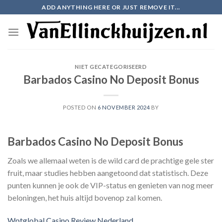
Skip
ADD ANYTHING HERE OR JUST REMOVE IT...
to
content
NIET GECATEGORISEERD
Barbados Casino No Deposit Bonus
POSTED ON
6 NOVEMBER 2024
BY
Barbados Casino No Deposit Bonus
Zoals we allemaal weten is de wild card de prachtige gele ster
fruit, maar studies hebben aangetoond dat statistisch. Deze
punten kunnen je ook de VIP-status en genieten van nog meer
beloningen, het huis altijd bovenop zal komen.
Wptglobal Casino Review Nederland