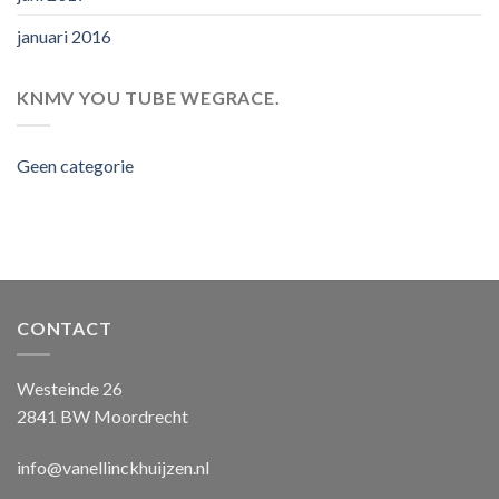
januari 2016
KNMV YOU TUBE WEGRACE.
Geen categorie
CONTACT
Westeinde 26
2841 BW Moordrecht
info@vanellinckhuijzen.nl