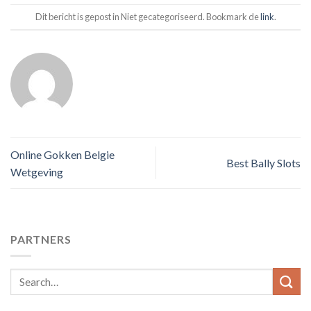
Dit bericht is gepost in Niet gecategoriseerd. Bookmark de
link
.
Online Gokken Belgie
Best Bally Slots
Wetgeving
PARTNERS