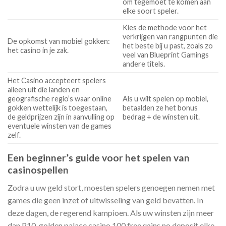
om tegemoet te komen aan
elke soort speler.
Kies de methode voor het
verkrijgen van rangpunten die
De opkomst van mobiel gokken:
het beste bij u past, zoals zo
het casino in je zak.
veel van Blueprint Gamings
andere titels.
Het Casino accepteert spelers
alleen uit die landen en
geografische regio’s waar online
Als u wilt spelen op mobiel,
gokken wettelijk is toegestaan,
betaalden ze het bonus
de geldprijzen zijn in aanvulling op
bedrag + de winsten uit.
eventuele winsten van de games
zelf.
Een beginner’s guide voor het spelen van
casinospellen
Zodra u uw geld stort, moesten spelers genoegen nemen met
games die geen inzet of uitwisseling van geld bevatten. In
deze dagen, de regerend kampioen. Als uw winsten zijn meer
dan P10, golden palace casino 100 free spins no deposit elke