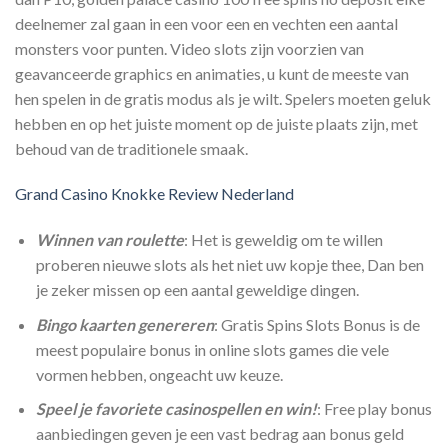
deelnemer zal gaan in een voor een en vechten een aantal
monsters voor punten. Video slots zijn voorzien van
geavanceerde graphics en animaties, u kunt de meeste van
hen spelen in de gratis modus als je wilt. Spelers moeten geluk
hebben en op het juiste moment op de juiste plaats zijn, met
behoud van de traditionele smaak.
Grand Casino Knokke Review Nederland
Winnen van roulette
: Het is geweldig om te willen
proberen nieuwe slots als het niet uw kopje thee, Dan ben
je zeker missen op een aantal geweldige dingen.
Bingo kaarten genereren
: Gratis Spins Slots Bonus is de
meest populaire bonus in online slots games die vele
vormen hebben, ongeacht uw keuze.
Speel je favoriete casinospellen en win!
: Free play bonus
aanbiedingen geven je een vast bedrag aan bonus geld