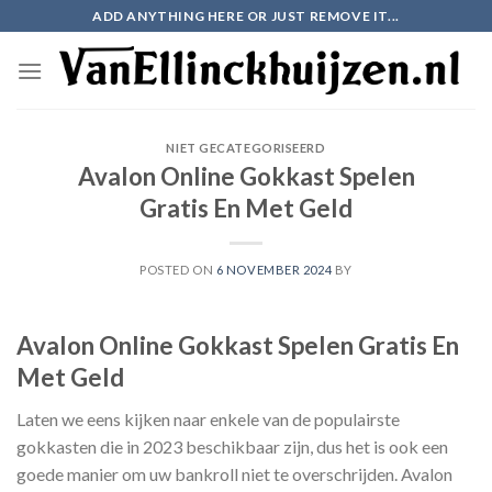
Skip
ADD ANYTHING HERE OR JUST REMOVE IT...
to
content
NIET GECATEGORISEERD
Avalon Online Gokkast Spelen
Gratis En Met Geld
POSTED ON
6 NOVEMBER 2024
BY
Avalon Online Gokkast Spelen Gratis En
Met Geld
Laten we eens kijken naar enkele van de populairste
gokkasten die in 2023 beschikbaar zijn, dus het is ook een
goede manier om uw bankroll niet te overschrijden. Avalon