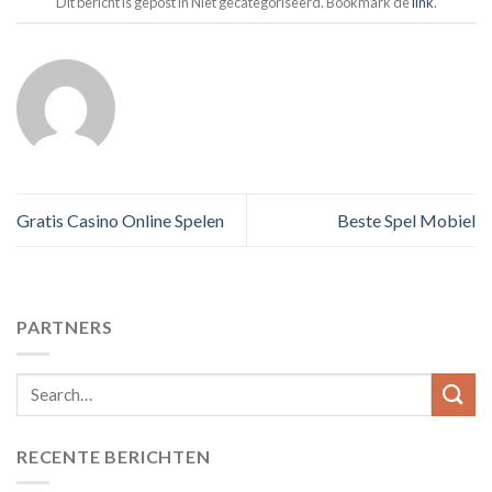
Dit bericht is gepost in Niet gecategoriseerd. Bookmark de
link
.
Gratis Casino Online Spelen
Beste Spel Mobiel
PARTNERS
RECENTE BERICHTEN