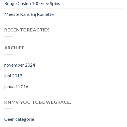
Rouge Casino 100 Free Spins
Meeste Kans Bij Roulette
RECENTE REACTIES
ARCHIEF
november 2024
juni 2017
januari 2016
KNMV YOU TUBE WEGRACE.
Geen categorie