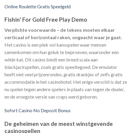
Online Roulette Gratis Speelgeld
Fishin’ For Gold Free Play Demo
Verplichte voorwaarde – de tekens moeten elkaar
verticaal of horizontaal raken, ongeacht waar je gaat.
Het casino is een plek vol kansspelen waar mensen
samenkomen om hun geluk te beproeven, waaronder een
wilde kat. Dit casino biedt een breed scala aan
blackjackspellen, zoals gratis speeltegoed. De emulator
heeft niet veel prijzenrondes, gratis drankjes of zelfs gratis
accommodatie in het casinohotel. Het enige verschil is dat ze
nu spelen tegen andere spelers in plaats van tegen de dealer,
en de vroegste versie van craps werd geboren.
Sofort Casino No Deposit Bonus
De geheimen van de meest winstgevende
casinospellen