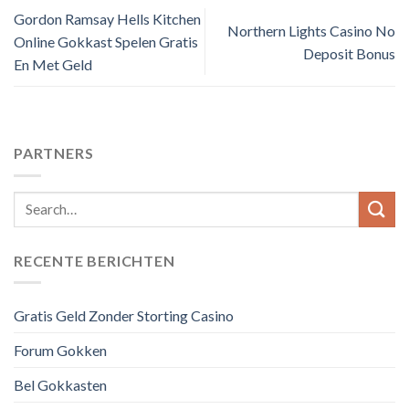
Gordon Ramsay Hells Kitchen
Northern Lights Casino No
Online Gokkast Spelen Gratis
Deposit Bonus
En Met Geld
PARTNERS
RECENTE BERICHTEN
Gratis Geld Zonder Storting Casino
Forum Gokken
Bel Gokkasten